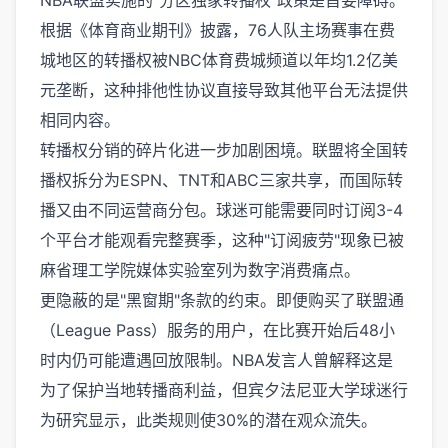
NBA联盟实施的"分区独家转播权"政策是首要障碍。
根据《体育商业期刊》披露，76人队主场赛事在费
城地区的转播权被NBC体育费城频道以年均1.2亿美
元垄断，这种排他性协议直接导致其他平台无法提供
相同内容。
转播权分销的碎片化进一步加剧困境。联盟将全国转
播权拆分为ESPN、TNT和ABC三家共享，而国际转
播又由不同运营商分包。球迷可能需要同时订阅3-4
个平台才能观看完整赛季，这种"订阅疲劳"现象已被
麻省理工学院媒体实验室列为数字消费痛点。
更隐蔽的是"黑窗期"条款的约束。即便购买了联盟通
（League Pass）服务的用户，在比赛开始后48小
时内仍可能遭遇回放限制。NBA发言人曾解释这是
为了保护当地转播商利益，但宾夕法尼亚大学球迷行
为研究显示，此类规则使30%的潜在观众流失。