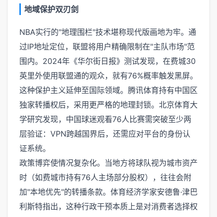
地域保护双刃剑
NBA实行的"地理围栏"技术堪称现代版画地为牢。通
过IP地址定位，联盟将用户精确限制在"主队市场"范
围内。2024年《华尔街日报》测试发现，在费城30
英里外使用联盟通的观众，就有76%概率触发黑屏。
这种保护主义延伸至国际领域。腾讯体育持有中国区
独家转播权后，采用更严格的地理封锁。北京体育大
学研究发现，中国球迷观看76人比赛需突破至少两
层验证：VPN跨越国界后，还需应对平台的身份认
证系统。
政策博弈使情况复杂化。当地方将球队视为城市资产
时（如费城市持有76人主场部分股权），往往会附
加"本地优先"的转播条款。体育经济学家安德鲁·津巴
利斯特指出，这种行政干预本质上是对消费者选择权