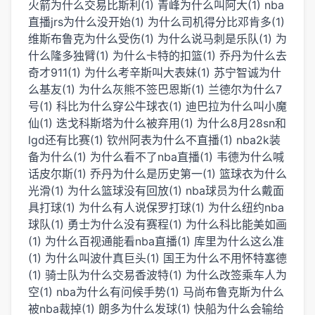
火箭为什么交易比斯利(1)
青峰为什么叫阿大(1)
nba
直播jrs为什么没开始(1)
为什么司机得分比邓肯多(1)
维斯布鲁克为什么受伤(1)
为什么说马刺是乐队(1)
为
什么隆多独臂(1)
为什么卡特的扣篮(1)
乔丹为什么去
奇才911(1)
为什么考辛斯叫大表妹(1)
苏宁智诚为什
么基友(1)
为什么灰熊不签巴恩斯(1)
兰德尔为什么7
号(1)
科比为什么穿公牛球衣(1)
迪巴拉为什么叫小魔
仙(1)
迭戈科斯塔为什么被弃用(1)
为什么8月28sn和
lgd还有比赛(1)
钦州阿表为什么不直播(1)
nba2k装
备为什么(1)
为什么看不了nba直播(1)
韦德为什么喊
话皮尔斯(1)
乔丹为什么是历史第一(1)
篮球衣为什么
光滑(1)
为什么篮球没有回放(1)
nba球员为什么戴面
具打球(1)
为什么有人说保罗打球(1)
为什么纽约nba
球队(1)
勇士为什么没有赛程(1)
为什么科比能美如画
(1)
为什么百视通能看nba直播(1)
库里为什么这么准
(1)
为什么叫波什真巨头(1)
国王为什么不用怀特塞德
(1)
骑士队为什么交易香波特(1)
为什么改签乘车人为
空(1)
nba为什么有问候手势(1)
马尚布鲁克斯为什么
被nba裁掉(1)
朗多为什么发球(1)
快船为什么会输给