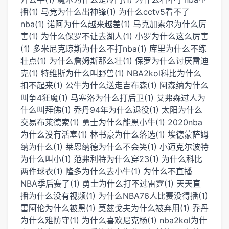
播(1)
马竞为什么出神锋(1)
为什么cctv5看不了
nba(1)
诺阿为什么越来越差(1)
马克加索尔为什么厉
害(1)
为什么保罗不让去湖人(1)
小罗为什么这么厉害
(1)
多米尼克琼斯为什么不打nba(1)
库里为什么不练
壮点(1)
为什么詹姆斯那么壮(1)
保罗为什么讨厌雷迪
克(1)
特维斯为什么叫野兽(1)
NBA2kol科比为什么
扣不起来(1)
公牛为什么送走吉布森(1)
阿森纳为什么
叫争4狂魔(1)
马塞洛为什么打后卫(1)
艾弗森过人为
什么叫拜佛(1)
乔丹94年为什么退役(1)
太阳为什么
交易布莱德索(1)
勇士为什么能黑小牛(1)
2020nba
为什么没有活塞(1)
林书豪为什么落选(1)
埃德蒙萨姆
纳为什么(1)
莱恩纳德为什么不会笑(1)
小迈克尔波特
为什么叫小(1)
范弗利特为什么穿23(1)
为什么科比
两件球衣(1)
隆多为什么去小牛(1)
为什么不直播
NBA季后赛了(1)
勇士为什么打不过雷霆(1)
天天直
播为什么没有视频(1)
为什么NBA76人比赛没得播(1)
雷阿伦为什么被黑(1)
莫兹戈夫为什么被弃用(1)
乔丹
为什么难防守(1)
为什么喜欢尼克杨(1)
nba2kol为什