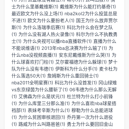
士为什么里基戴维斯(1)
戴维斯为什么能打约基奇(1)
最近欧文为什么没上场(1)
nba2kol2为什么投篮总是
不进(1)
欧文为什么要扮老人(1)
国王为什么放弃贾尔
斯(1)
为什么洛瑞季后赛(1)
科比为什么会在梦之队
(1)
为什么没有湖人热火录像(1)
科尔为什么不执教勇
士(1)
为什么央视可以播nba直播软件(1)
直播为什么
不能说维语(1)
2013年nba总决赛为什么输了(1)
为
什么nba没视频直播(1)
安东尼戴维斯为什么哭(1)
为
什么球喜欢打门柱(1)
艾尔霍福德为什么躲球(1)
梦十
队为什么没有韦德(1)
伊斯科为什么分手(1)
麦卡杜为
什么落选50大(1)
詹姆斯为什么重回骑士(1)
nba2011全明星赛(1)
科比为什么没首发(1)
冈山绿雉
vs东京绿茵为什么腰斩了(1)
06韦德为什么那么无解
(1)
艾佛森为什么是状元(1)
杜兰特为什么打小前锋
(1)
为什么库里三分那么准(1)
为什么喜欢nba球星捂
裆部(1)
表妹考辛斯为什么(1)
穆勒为什么总能进球
(1)
为什么贫困审核退回(1)
乔丹第一次为什么退役
(1)
路威为什么叫路爸爸(1)
勇士为什么要回旧金山