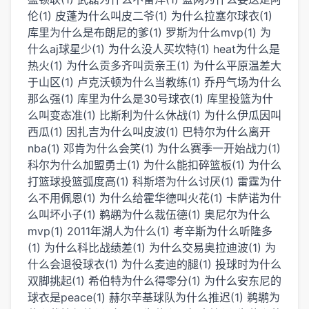
伦(1)
皮蓬为什么叫皮二爷(1)
为什么拉塞尔球衣(1)
库里为什么是布朗尼的爹(1)
罗斯为什么mvp(1)
为
什么aj球星少(1)
为什么没人买坎特(1)
heat为什么是
热火(1)
为什么贡多齐叫贡亲王(1)
为什么平原温差大
于山区(1)
卢克沃顿为什么当教练(1)
乔丹气场为什么
那么强(1)
库里为什么是30号球衣(1)
库里投篮为什
么叫变态准(1)
比斯利为什么休战(1)
为什么伊瓜因叫
西瓜(1)
因扎吉为什么叫皮波(1)
巴特尔为什么离开
nba(1)
邓肯为什么会笑(1)
为什么赛季一开始战力(1)
科尔为什么加盟勇士(1)
为什么能扣碎篮板(1)
为什么
打篮球投篮弧度高(1)
科斯塔为什么讨厌(1)
雷霆为什
么不用佩恩(1)
为什么给霍华德叫火花(1)
卡萨诺为什
么叫坏小子(1)
鹈鹕为什么裁伍德(1)
奥尼尔为什么
mvp(1)
2011年湖人为什么(1)
考辛斯为什么听隆多
(1)
为什么科比战绩差(1)
为什么交易奥拉迪波(1)
为
什么会退役球衣(1)
为什么麦迪的腿(1)
投球时为什么
双脚挑起(1)
希伯特为什么得零分(1)
为什么安东尼的
球衣是peace(1)
赫尔辛基球队为什么推迟(1)
鹈鹕为