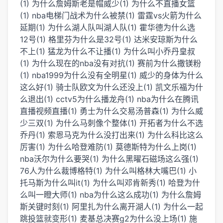
(1)
为什么詹姆斯老是帽威少(1)
为什么不直播女篮
(1)
nba电梯门战术为什么被禁(1)
雷霆vs火箭为什么
延期(1)
为什么湖人队叫湖人队(1)
霍华德为什么选
12号(1)
格里芬为什么是32号(1)
达米安琼斯为什么
不上(1)
猛龙为什么不让播(1)
为什么叫小乔丹皇叔
(1)
为什么现在的nba没有对抗(1)
赛前为什么撒镁粉
(1)
nba1999为什么没有全明星(1)
威少的身体为什么
这么好(1)
骑士队欧文为什么还没上(1)
凯文乐福为什
么退出(1)
cctv5为什么播龙舟(1)
nba为什么在腾讯
直播视频直播(1)
勇士为什么交易汤普森(1)
为什么威
少三双(1)
为什么马刺像个整体(1)
开拓者为什么不选
乔丹(1)
索恩马克为什么没打出来(1)
为什么科比这么
厉害(1)
为什么哈登难防(1)
莫德斯特为什么上岗(1)
nba沃尔为什么要哭(1)
为什么黑曜石磁场这么强(1)
76人为什么裁博格特(1)
为什么叫格林大嘴巴(1)
小
托马斯为什么叫it(1)
为什么叫邓肯新秀(1)
哈登为什
么叫一瞪大师(1)
nba为什么这么成功(1)
为什么詹姆
斯关键时刻(1)
阿里扎为什么离开湖人(1)
为什么一起
跳投篮就变形(1)
麦基总决赛g2为什么没上场(1)
施