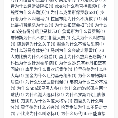
肯为什么经常被隔扣(1)
nba为什么看直播视频(1)
小
豌豆为什么去勒沃(1)
为什么克里斯保罗教58(1)
步
行者为什么叫遛马(1)
拉里布朗为什么不执教了(1)
科
比最机智绝杀为什么(1)
为什么扣篮会扣飞(1)
为什么
nba没有得分后卫是状元(1)
詹姆斯为什么冒罗斯(1)
詹姆斯为什么不参加扣篮大赛(1)
克莱为什么叫佛祖
(1)
随意弹为什么关了(1)
掘金为什么不留法里德(1)
为什么球哥身体好(1)
马刺为什么会放走穆雷(1)
76
人的比赛为什么不能看(1)
勇士为什么放弃巴恩斯(1)
科比为什么针对霍华德(1)
为什么2k只有乔丹扣篮有
回放(1)
库里为什么喜欢玩背传(1)
拉里伯德为什么叫
大鸟(1)
掘金为什么让约基奇组织(1)
为什么詹姆斯叫
詹皇(1)
为什么说是武僧佩佩(1)
韦德为什么三分不准
(1)
为什么nba球星黑人多(1)
为什么nfl洛杉矶有两个
球队(1)
为什么湖人选科比(1)
为什么罗斯7代上脚很
硬(1)
范志毅为什么叫范大将军(1)
四巨头为什么叫
f4(1)
霍华德为什么老笑(1)
哈登步法为什么不是走步
(1)
卢比奥为什么叫路标(1)
为什么历代fifa不能直接