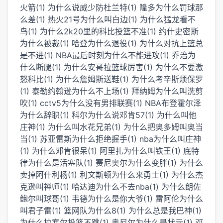
火箭(1)
为什么说威少防杜兰特(1)
隆多为什么罚球那
么差(1)
热火21号为什么叫白边(1)
为什么猛龙看不
鸟(1)
为什么2k20里的科比投篮不准(1)
约什史密斯
为什么被裁(1)
哈登为什么退役(1)
为什么对抗上篮总
是不进(1)
NBA最后时刻为什么不能进攻(1)
乔治为
什么断腿(1)
为什么安哥拉篮球厉害(1)
为什么不要激
怒科比(1)
为什么詹姆斯送鞋(1)
为什么考辛斯烦保罗
(1)
泰勒约翰逊为什么不上场(1)
拜纳姆为什么叫洗剪
吹(1)
cctv5为什么没有男排联赛(1)
NBA布登霍尔泽
为什么辞职(1)
科尔为什么说邓肯57(1)
为什么叫他
庄神(1)
为什么叫水花兄弟(1)
为什么把奥多姆叫奥当
当(1)
苏亚雷斯为什么拒绝握手(1)
nba为什么叫庄神
(1)
为什么邓肯很呆(1)
阿里扎为什么叫铁王(1)
底特
律为什么是活塞队(1)
赛尼奥尔为什么变胖(1)
为什么
卖掉阿什利杨(1)
利文斯顿为什么来勇士(1)
为什么杰
克逊叫禅师(1)
哈达迪为什么不去nba(1)
为什么朗佐
鲍尔叫球哥(1)
韦德为什么是你大爷(1)
雷阿伦为什么
叫君子雷(1)
篮网队为什么8(1)
为什么总是我巴神(1)
为什么拉塞尔投篮不跳(1)
奥尼尔为什么是状元(1)
邓