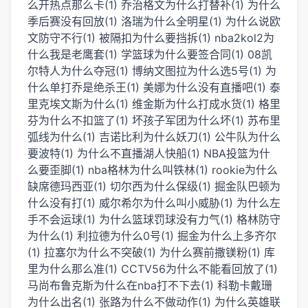
么开热点那么卡(1)
乔治格文为什么打替补(1)
为什么
季后赛没有回放(1)
洛瑞为什么全明星(1)
为什么说欧
文防守不行(1)
被隔扣为什么要挡拆(1)
nba2kol2为
什么我是老鹰套(1)
学篮球为什么要签合同(1)
08凯
尔特人为什么夺冠(1)
博纳文图拉为什么选5号(1)
为
什么单打乔是绝杀王(1)
美娜为什么没有直播吧(1)
泰
里克埃文斯为什么(1)
维金斯为什么打成水货(1)
格里
芬为什么不扣篮了(1)
坏孩子军团为什么坏(1)
苏布里
弧线为什么(1)
吉诺比利为什么妖刀(1)
公牛队为什么
要波特(1)
为什么不直播湖人快船(1)
NBA投篮为什
么要歪脚(1)
nba格林为什么叫铁林(1)
rookie为什么
缺席德玛西亚(1)
切尔西为什么保级(1)
掘金队巴顿为
什么没有打(1)
威尔希尔为什么叫小威胁(1)
为什么左
手不会运球(1)
为什么篮球罚球没有力气(1)
格林防守
为什么(1)
利拉德为什么0号(1)
掘金为什么上多齐尔
(1)
拉塞尔为什么不突破(1)
为什么赛前撒镁粉(1)
库
里为什么那么准(1)
CCTV56为什么不能看回放了(1)
马尚布鲁克斯为什么在nba打不下去(1)
科勒卡戴珊
为什么出名(1)
张路为什么不做动作(1)
为什么英雄联