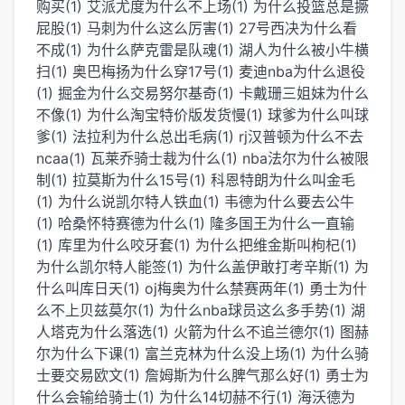
购买(1)
艾派尤度为什么不上场(1)
为什么投篮总是撅
屁股(1)
马刺为什么这么厉害(1)
27号西决为什么看
不成(1)
为什么萨克雷是队魂(1)
湖人为什么被小牛横
扫(1)
奥巴梅扬为什么穿17号(1)
麦迪nba为什么退役
(1)
掘金为什么交易努尔基奇(1)
卡戴珊三姐妹为什么
不像(1)
为什么淘宝特价版发货慢(1)
球爹为什么叫球
爹(1)
法拉利为什么总出毛病(1)
rj汉普顿为什么不去
ncaa(1)
瓦莱乔骑士裁为什么(1)
nba法尔为什么被限
制(1)
拉莫斯为什么15号(1)
科恩特朗为什么叫金毛
(1)
为什么说凯尔特人铁血(1)
韦德为什么要去公牛
(1)
哈桑怀特赛德为什么(1)
隆多国王为什么一直输
(1)
库里为什么咬牙套(1)
为什么把维金斯叫枸杞(1)
为什么凯尔特人能签(1)
为什么盖伊敢打考辛斯(1)
为
什么叫库日天(1)
oj梅奥为什么禁赛两年(1)
勇士为什
么不上贝兹莫尔(1)
为什么nba球员这么多手势(1)
湖
人塔克为什么落选(1)
火箭为什么不追兰德尔(1)
图赫
尔为什么下课(1)
富兰克林为什么没上场(1)
为什么骑
士要交易欧文(1)
詹姆斯为什么脾气那么好(1)
勇士为
什么会输给骑士(1)
为什么14切赫不行(1)
海沃德为