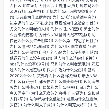
为什么叫铁锤(1)
为什么会叫鲁迪盖伊(1)
库兹马为什
么没有打nba决赛(1)
手机为什么cctv的视频看不了
(1)
艾弗森为什么厉害(1)
为什么沃尔克劳德冲突(1)
边塞远为什么打不出来(1)
西蒙斯为什么被奇才裁(1)
尤文为什么叫老妇人(1)
为什么很少扣篮(1)
勇士为什
么要续约麦基(1)
为什么NBA圣诞大战不转播(1)
利
拉德为什么没进全明星(1)
为什么勇士夺冠了还打(1)
为什么迪巴地会动吗(1)
为什么76人图文直播(1)
表
妹为什么砸保罗(1)
今年的NBA为什么没有勇士队(1)
低调看为什么没有nba(1)
湖人为什么选约什哈特(1)
nba为什么没有69号(1)
马刺为什么叫老流氓(1)
彩虹
过人为什么是羞辱(1)
保罗乔治为什么受伤(1)
篮网
2020为什么(1)
艾弗森为什么能当状元(1)
最强NBA
为什么有乔丹(1)
郝天佶为什么是头盔哥(1)
迈阿密热
火为什么叫热火(1)
詹姆斯为什么被黑(1)
nba为什么
今天巴塞(1)
为什么无女篮的直播(1)
火箭为什么和湖
人打7局(1)
法尔考为什么低迷(1)
老鹰为什么送走施
罗德(1)
为什么叫太子威(1)
为什么叫范大将军(1)
詹