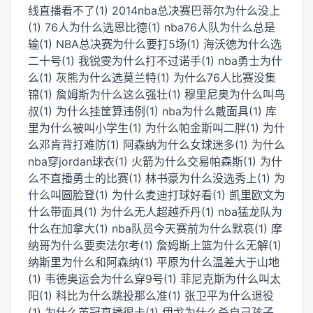
线直播看不了(1)
2014nba总决赛巴蒂尔为什么没上
(1)
76人为什么选恩比德(1)
nba76人队为什么总是
输(1)
NBA总决赛为什么要打5场(1)
海沃德为什么选
二十号(1)
我锐雯为什么打不过诺手(1)
nba勇士为什
么(1)
灰熊为什么选莫兰特(1)
为什么76人比赛没集
锦(1)
詹姆斯为什么这么强壮(1)
穆里尼奥为什么叫鸟
叔(1)
为什么挂筐算违例(1)
nba为什么戴面具(1)
库
里为什么被叫小学生(1)
为什么帕金斯叫二胖(1)
为什
么邓肯背打难防(1)
阿森纳为什么女球迷多(1)
为什么
nba穿jordan球衣(1)
火箭为什么交易帕森斯(1)
为什
么不直播勇士的比赛(1)
林书豪为什么没选秀上(1)
为
什么叫圆脸登(1)
为什么麦迪打球好看(1)
凯里欧文为
什么带面具(1)
为什么无人超越乔丹(1)
nba猛龙队为
什么在加拿大(1)
nba队员今天赛前为什么默哀(1)
摩
纳哥为什么要卖法尔考(1)
詹姆斯上篮为什么无解(1)
纳斯里为什么和阿森纳(1)
平原为什么温差大于山地
(1)
韦德奥运会为什么穿9号(1)
菲尼克斯为什么叫太
阳(1)
科比为什么跳投那么准(1)
张卫平为什么退役
(1)
为什么英冠直播很卡(1)
伊戈为什么杀自己孩子