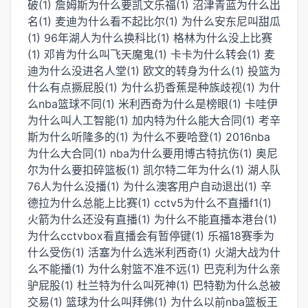
破(1)
詹姆斯为什么要凯文乐福(1)
沼津青蓝为什么出
名(1)
麦迪为什么看不起比尔(1)
为什么安东尼叫甜瓜
(1)
96年湖人为什么换科比(1)
格林为什么没上比赛
(1)
邓肯为什么叫飞天魔鬼(1)
卡卡为什么转会(1)
麦
迪为什么没进名人堂(1)
欧文的转身为什么(1)
投篮为
什么有点撅屁股(1)
为什么扔香蕉是种族歧视(1)
为什
么nba篮球不同(1)
米利西奇为什么是榜眼(1)
卡哇伊
为什么叫人工智能(1)
加内特为什么能大合同(1)
考辛
斯为什么听隆多的(1)
为什么不要哈登(1)
2016nba
为什么大合同(1)
nba为什么要用博古特抗伤(1)
奥尼
尔为什么要扣碎篮板(1)
凯尔特二年为什么(1)
湖人队
76人为什么没播(1)
为什么澳客用户自动退出(1)
辛
德拉为什么总能上比赛(1)
cctv5为什么不直播f1(1)
火箭为什么还没有直播(1)
为什么不能直播本港台(1)
为什么cctvbox看直播会有暂停键(1)
乐福18赛季为
什么受伤(1)
活塞为什么选米利西奇(1)
火湖大战为什
么不能播(1)
为什么射篮不准不远(1)
巴克利为什么亲
驴屁股(1)
杜兰特为什么叫死神(1)
巴特勒为什么总被
交易(1)
篮球为什么叫拜佛(1)
为什么以前nba篮板王