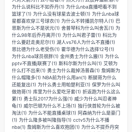
为什么说科比不如乔丹(1)
为什么nba直播吧看不到
篮球了(1)
为什么没有球星去波士顿(1)
为什么nba球
星都喜欢穿三号球衣(1)
为什么不转播凯尔特人(1)
巴
恩斯为什么不是状元(1)
舍普琴科为什么叫舍瓦(1)
为
什么98年后乔丹离开(1)
为什么叫君子雷(1)
科比为
什么要赶走奥尼尔(1)
湖人vs76人为什么不直播(1)
恩比德为什么老受伤(1)
霍华德为什么选择12号(1)
为什么nba球员很胖(1)
金州勇士为什么搬(1)
为什么
pptv不直播j联赛了(1)
斯科尔斯为什么叫(1)
艾顿为
什么打不出来(1)
勇士为什么裁掉汤普森(1)
詹姆斯为
什么帽隆多(1)
NBA前为什么用an(1)
断腿哥为什么
还能复出(1)
为什么勇士用帕楚利亚(1)
保罗为什么叫
做炮哥(1)
库里为什么爱吃牙套(1)
折返跑为什么这么
累(1)
勇士队2017为什么强(1)
威少为什么叫忍者神
龟(1)
威尔巴顿为什么不上场(1)
独行侠首轮为什么被
淘汰(1)
为什么不能直播桌球(1)
阿森纳为什么是豪门
(1)
为什么隆多被叫隆指导(1)
cctv5为什么不播
nba(1)
詹姆斯为什么喜欢抱团(1)
为什么不提乔丹突