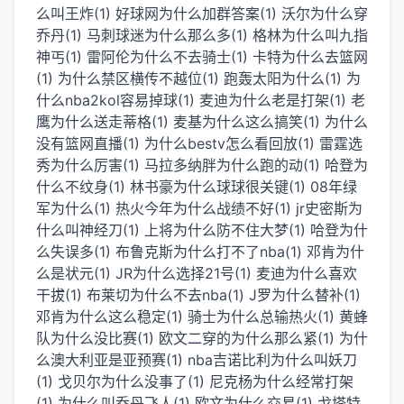
么叫王炸(1)
好球网为什么加群答案(1)
沃尔为什么穿
乔丹(1)
马刺球迷为什么那么多(1)
格林为什么叫九指
神丐(1)
雷阿伦为什么不去骑士(1)
卡特为什么去篮网
(1)
为什么禁区横传不越位(1)
跑轰太阳为什么(1)
为
什么nba2kol容易掉球(1)
麦迪为什么老是打架(1)
老
鹰为什么送走蒂格(1)
麦基为什么这么搞笑(1)
为什么
没有篮网直播(1)
为什么bestv怎么看回放(1)
雷霆选
秀为什么厉害(1)
马拉多纳胖为什么跑的动(1)
哈登为
什么不纹身(1)
林书豪为什么球球很关键(1)
08年绿
军为什么(1)
热火今年为什么战绩不好(1)
jr史密斯为
什么叫神经刀(1)
上将为什么防不住大梦(1)
哈登为什
么失误多(1)
布鲁克斯为什么打不了nba(1)
邓肯为什
么是状元(1)
JR为什么选择21号(1)
麦迪为什么喜欢
干拔(1)
布莱切为什么不去nba(1)
J罗为什么替补(1)
邓肯为什么这么稳定(1)
骑士为什么总输热火(1)
黄蜂
队为什么没比赛(1)
欧文二穿的为什么那么紧(1)
为什
么澳大利亚是亚预赛(1)
nba吉诺比利为什么叫妖刀
(1)
戈贝尔为什么没事了(1)
尼克杨为什么经常打架
(1)
为什么叫乔丹飞人(1)
欧文为什么交易(1)
戈塔特