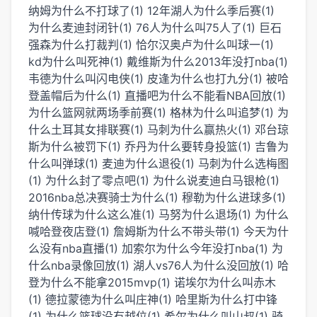
纳姆为什么不打球了(1)
12年湖人为什么季后赛(1)
为什么麦迪封闭针(1)
76人为什么叫75人了(1)
巨石
强森为什么打裁判(1)
恰尔汉奥卢为什么叫球一(1)
kd为什么叫死神(1)
戴维斯为什么2013年没打nba(1)
韦德为什么叫闪电侠(1)
皮逢为什么也打九分(1)
被哈
登盖帽后为什么(1)
直播吧为什么不能看NBA回放(1)
为什么篮网就两场季前赛(1)
格林为什么叫追梦(1)
为
什么土耳其女排联赛(1)
马刺为什么赢热火(1)
邓台琼
斯为什么被罚下(1)
乔丹为什么要转身投篮(1)
吉鲁为
什么叫弹球(1)
麦迪为什么退役(1)
马刺为什么选梅图
(1)
为什么封了零点吧(1)
为什么说麦迪白马银枪(1)
2016nba总决赛骑士为什么(1)
穆勒为什么进球多(1)
纳什传球为什么这么准(1)
马努为什么退场(1)
为什么
喊哈登夜店登(1)
詹姆斯为什么不带头带(1)
今天为什
么没有nba直播(1)
加索尔为什么今年没打nba(1)
为
什么nba录像回放(1)
湖人vs76人为什么没回放(1)
哈
登为什么不能拿2015mvp(1)
诺埃尔为什么叫赤木
(1)
德拉蒙德为什么叫庄神(1)
哈里斯为什么打中锋
(1)
为什么篮球没有越位(1)
希尔为什么叫山叔(1)
骑