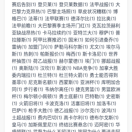
赛后告别(1)
登贝莱(1)
登贝莱数据(1)
法甲战报(1)
大
巴黎力克昂热(1)
巴黎主场照(1)
草皮状况糟糕(1)
博
格巴(1)
法蒂(1)
法甲联赛(1)
德泽尔比(1)
拉比奥(1)
法甲前瞻(1)
大巴黎赛季主场开门红(1)
克瓦拉茨赫利
亚缺战昂热(1)
卡马拉续约(1)
亚特兰大(1)
穆萨(1)
普
拉滕斯(1)
阿甲比赛推迟(1)
国米(1)
如何引进桑乔(1)
雷纳(1)
加盟门兴(1)
萨勒马科尔斯(1)
尤文(1)
埃尔马
斯(1)
热刺(1)
帕斯报价(1)
梅西(1)
斯卡洛尼(1)
世界
杯抽签(1)
荷乙战报(1)
赫尔蒙德(1)
埃门(1)
挪超战报
(1)
奥斯陆(1)
汉坎(1)
斯波(1)
NBA竞争(1)
加拿大胜
委内瑞拉(1)
杜兰特(1)
杜兰特火箭(1)
勇士能否得到
墨菲(1)
尼克斯名额(1)
西蒙斯(1)
亚洲杯(1)
库明加合
同(1)
步行者(1)
韦纳尔离任(1)
捷克男篮(1)
男篮欧洲
杯(1)
梅尔顿小佩顿(1)
勇士底薪(1)
巴特勒(1)
史密斯
(1)
火箭旧将(1)
卡波克洛(1)
活塞旧将(1)
加洛韦(1)
巴萨(1)
枪手大胜(1)
德乙战报(1)
沙尔克(1)
波鸿(1)
土超战报(1)
费内巴切(1)
高卡尔利(1)
德布尔戈斯(1)
皇马(1)
加斯佩里尼(1)
终结比赛悬念(1)
迈阿密(1)
华
盛顿联(1)
武磊为什么不留洋(1)
篮网为什么要送走阿