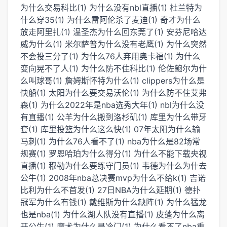
为什么交易科比(1)
为什么没有nbl直播(1)
杜兰特为
什么穿35(1)
为什么雷阿伦杀了麦迪(1)
奇才为什么
放走阿里扎(1)
温圣杰为什么回东莞了(1)
安芬尼哈达
威为什么(1)
米尔萨普为什么没有老鹰(1)
为什么突然
不会投三分了(1)
为什么76人弃用奥卡福(1)
为什么
变向晃不了人(1)
为什么防不住科比(1)
伦佐鲍尔为什
么叫球哥(1)
詹姆斯怀特为什么(1)
clippers为什么是
快船(1)
太阳为什么要交易沃伦(1)
为什么防不住艾弗
森(1)
为什么2022年是nba选秀大年(1)
nbl为什么没
有直播(1)
公羊为什么搬到洛杉矶(1)
库里为什么带牙
套(1)
库里投篮为什么这么快(1)
07年太阳为什么输
马刺(1)
为什么76人看不了(1)
nba为什么是82场常
规赛(1)
罗恩哈珀为什么得分(1)
为什么不能下载央视
直播(1)
穆勒为什么要练守门员(1)
韦德为什么为什去
公牛(1)
2008年nba总决赛mvp为什么不给k(1)
吉诺
比利为什么不首发(1)
27日NBA为什么延期(1)
德扑
冠军为什么有钱(1)
戴维斯为什么缺阵(1)
为什么猛龙
也是nba(1)
为什么湖人队没有直播(1)
皮蓬为什么离
开公牛(1)
魔术为什么是冷门(1)
为什么看不了nba重