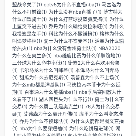
盟战令关了(1)
cctv5为什么不直播nba(1)
马塞洛为
什么不打前锋(1)
为什么没有nba直播了(1)
博古特为
什么加盟骑士(1)
为什么打篮球投篮弧度搞(1)
为什么
上篮突不进去(1)
乔丹为什么输给奥拉朱旺(1)
为什么
我投篮是左手(1)
科比为什么不撒镁粉(1)
格林为什么
叫追梦格林(1)
骑士为什么不签麦基(1)
活塞为什么输
给热火(1)
nba为什么没有金州勇士队(1)
NBA2020
为什么在奥兰多(1)
nba雄鹿比赛为什么单膝跪地(1)
三分球为什么命中率低(1)
街篮2为什么喜欢用套装
(1)
卡尔马龙为什么叫邮差(1)
本泽马为什么叫奔马
(1)
甜瓜为什么去尼克斯(1)
汤普森为什么不上场(1)
为什么mlb都是洋基队(1)
马德拉vs本菲卡为什么延
期(1)
百事通为什么能播nba(1)
nba季后赛回放为什
么看不了(1)
湖人四巨头为什么不行(1)
勇士为什么不
交易(1)
为什么勇士队是奥克兰(1)
76人为什么交易
ai(1)
艾弗森为什么离开丹佛(1)
库里为什么叫变态准
(1)
乔丹为什么不换球队(1)
为什么火箭都是图文直播
(1)
nba为什么要穿短袖(1)
为什么吃饼是进球(1)
湖
人对火箭为什么不给看(1)
热火为什么放弃温斯洛(1)