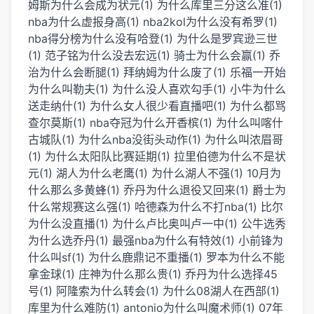
姆斯为什么会成为状元(1)
为什么库里三分这么准(1)
nba为什么虚报身高(1)
nba2kol为什么没有希罗(1)
nba得分榜为什么没有哈登(1)
为什么是罗宾逊三世
(1)
范子铭为什么没去宏远(1)
骑士为什么会赢(1)
乔
治为什么会断腿(1)
拜纳姆为什么废了(1)
乐福一开始
为什么叫勒夫(1)
为什么没人喜欢勾手(1)
小牛为什么
送走纳什(1)
为什么女人很少看直播吧(1)
为什么都骂
查尔莫斯(1)
nba夺冠为什么开香槟(1)
为什么叫喀什
古城队(1)
为什么nba没街头动作(1)
为什么叫浓眉哥
(1)
为什么太阳队比赛延期(1)
拉里伯德为什么不是状
元(1)
湖人为什么老鹰(1)
为什么湖人不强(1)
10月为
什么那么多黄蜂(1)
乔丹为什么退役又回来(1)
爵士为
什么常规赛这么强(1)
哈德森为什么不打nba(1)
比尔
为什么没直播(1)
为什么卢比奥叫卢一中(1)
公牛选秀
为什么选乔丹(1)
最强nba为什么有特效(1)
小前锋为
什么叫sf(1)
为什么鹿鼎记不重播(1)
罗本为什么不能
拿金球(1)
庄神为什么那么贵(1)
乔丹为什么选择45
号(1)
阿隆索为什么转会(1)
为什么08湖人在西部(1)
库里为什么难防(1)
antonio为什么叫魔术师(1)
07年