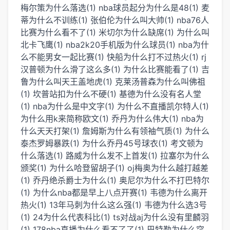
梅尔策为什么落选(1)
nba球员起分为什么是48(1)
麦
蒂为什么不训练(1)
张伯伦为什么叫大帅(1)
nba76人
比赛为什么看不了(1)
米切尔为什么缺席(1)
为什么叫
北卡飞鹰(1)
nba2k20手机版为什么球员(1)
nba为什
么不能男女一起比赛(1)
快船为什么打不过热火(1)
rj
汉普顿为什么滑了这么多(1)
为什么比赛能看了(1)
吉
鲁为什么叫天王盖地虎(1)
克莱汤普森为什么叫佛祖
(1)
坎普站扣为什么不硬(1)
基德为什么没有名人堂
(1)
nba为什么是中文字(1)
为什么不直播凯尔特人(1)
为什么用k来简称欧文(1)
乔丹为什么伟大(1)
nba为
什么天天打架(1)
詹姆斯为什么有领袖气质(1)
为什么
泰杰罗姆暴跌(1)
为什么乔丹45号球衣(1)
考文顿为
什么落选(1)
路威为什么发不上首发(1)
拉塞尔为什么
颁奖(1)
为什么哈登留胡子(1)
oj梅奥为什么越打越差
(1)
乔丹绝杀爵士为什么(1)
奥尼尔为什么不打巴特尔
(1)
为什么nba都是早上八点开赛(1)
韦德为什么离开
热火(1)
13年马刺为什么这么强(1)
韦德为什么选3号
(1)
24为什么代表科比(1)
ts对战aj为什么没有里麟羽
(1)
178nba直播为什么看不了了(1)
巴特勒为什么突