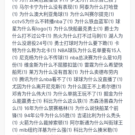
(1)
马尔卡宁为什么没有表现(1)
阿泰为什么打哈登
(1)
为什么澳大利亚角球(1)
为什么叫赛尔提克(1)
cctv5为什么不转播nba了(1)
为什么铁血蓝军(1)
球
星为什么有logo(1)
为什么快船最克勇士(1)
爵士为
什么打不过公牛(1)
热火为什么打不过马刺(1)
湖人为
什么没退役24号(1)
勇士打球时为什么要下跪(1)
卡
特为什么称为北卡(1)
NBA球队为什么名单要有15人
(1)
尼克杨为什么不传球(1)
nba总决赛为什么是10月
份(1)
维金斯为什么不屈膝扣篮(1)
雷霆为什么希望快
船死(1)
莱万为什么没有首发(1)
为什么卖德布劳内
(1)
腾讯为什么nba看不了(1)
球球为什么没直播了(1)
尤因为什么离开尼克斯(1)
为什么国王不上希尔德(1)
邓肯为什么伟大(1)
为什么单挑王玩不了(1)
掘金为什
么能赢勇士(1)
科比为什么这么铁(1)
杰森汤普森为什
么(1)
16年为什么禁赛格林(1)
为什么说快船某个前
锋(1)
94年公牛为什么55胜(1)
吉诺比利为什么秃头
(1)
火箭为什么裁掉索顿(1)
阿尔斯通为什么叫街球王
(1)
mlb纽约洋基为什么强(1)
科比为什么揍米勒(1)