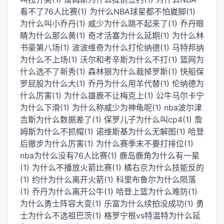
看不了76人比赛(1)
为什么NBA球星都不怕崴脚(1)
为什么叫小乔丹(1)
威少为什么跳不起来了(1)
乔丹眼
睛为什么那么黄(1)
奇才活塞为什么延期(1)
为什么林
书豪第八场(1)
波波维奇为什么打伦纳德(1)
马特邦纳
为什么不上场(1)
沃尔和考辛斯为什么不打(1)
篮网为
什么选不了新秀(1)
森林狼为什么裁掉罗斯(1)
快船保
罗屁股为什么大(1)
乔丹为什么用羊代替(1)
伦纳德为
什么厉害(1)
为什么雄鹿不让梅克上(1)
公牛马尔卡宁
为什么下滑(1)
为什么称威少为神龟呢(1)
nba波尔津
吉斯为什么数据差了(1)
保罗儿子为什么叫cp4(1)
詹
姆斯为什么不抓帽(1)
诺维斯基为什么无解图(1)
哈登
后撤步为什么厉害(1)
为什么赛季末不要打排位(1)
nba为什么没有76人比赛(1)
鹿岛鹿角为什么有一星
(1)
为什么不播放火箭比赛(1)
橘右京为什么技能反的
(1)
约什为什么离开火箭(1)
科里布鲁尔为什么陨落
(1)
乔丹为什么离开公牛(1)
哈登上篮为什么难防(1)
为什么勇士阵容大变(1)
乐富为什么续拍没成功(1)
勇
士为什么不选祖巴茨(1)
格罗宁根vs特温特为什么延