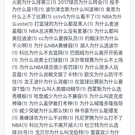
火箭为什么排第三(1)
2017球员为什么转会(1)
投手
为什么是1号(1)
波尔津吉斯为什么叫波神(1)
奥恩为
什么上不了比赛(1)
cctv5为什么看不了(1)
NBA为什
么vote(1)
打篮球的为什么都是黑人(1)
为什么麦迪
盖帽(1)
NBA总决赛为什么没有麦基(1)
为什么都叫
奥拉迪波(1)
cc为什么要换队员(1)
约翰沃尔为什么
不火啊(1)
为什么NBA黄蜂弱(1)
湖人为什么选波尔
(1)
科比为什么不去篮网(1)
巴图姆为什么离开开拓者
(1)
为什么说勇士打球脏(1)
沃尔常规赛为什么不上场
(1)
为什么NBA球员很少丢罚球(1)
为什么很多人玩
亚盘(1)
为什么说鲍文毁了卡特(1)
欧文为什么防守不
住(1)
龙王波什为什么消瘦(1)
在篮球比赛前为什么要
穿T恤(1)
为什么叫人类蠕动精华(1)
西蒙斯为什么选
秀模板(1)
哈登威少为什么不兼容(1)
为什么叫皮克皮
神锋(1)
为什么盖伊敢打考神(1)
为什么喊隆多隆指导
(1)
威少突破为什么那么快(1)
林书豪为什么能爆发
(1)
黄蜂球衣为什么不对称(1)
托尼罗腾为什么打不了
NBA(1)
科比为什么不离开湖人(1)
杜兰特为什么选
择35号(1)
戈贝尔为什么叫戈伯特(1)
雷霆双少为什