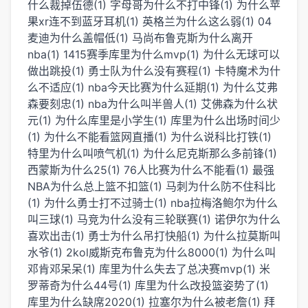
什么裁掉伍德(1)
字母哥为什么不打中锋(1)
为什么苹
果xr连不到蓝牙耳机(1)
英格兰为什么这么弱(1)
04
麦迪为什么盖帽低(1)
马尚布鲁克斯为什么离开
nba(1)
1415赛季库里为什么mvp(1)
为什么无球可以
做出跳投(1)
勇士队为什么没有赛程(1)
卡特魔术为什
么不适应(1)
nba今天比赛为什么延期(1)
为什么艾弗
森要刻忠(1)
nba为什么叫半兽人(1)
艾佛森为什么状
元(1)
为什么库里是小学生(1)
库里为什么出场时间少
(1)
为什么不能看篮网直播(1)
为什么说科比打铁(1)
特里为什么叫喷气机(1)
为什么尼克斯那么多前锋(1)
西蒙斯为什么25(1)
76人比赛为什么不能看(1)
最强
NBA为什么总上篮不扣篮(1)
马刺为什么防不住科比
(1)
为什么勇士打不过骑士(1)
nba拉梅洛鲍尔为什么
叫三球(1)
马竞为什么没有三轮联赛(1)
诺伊尔为什么
喜欢出击(1)
勇士为什么吊打快船(1)
为什么拉莫斯叫
水爷(1)
2kol威斯克布鲁克为什么8000(1)
为什么叫
邓肯邓呆呆(1)
库里为什么失去了总决赛mvp(1)
米
罗蒂奇为什么44号(1)
库里为什么改投篮姿势了(1)
库里为什么缺席2020(1)
拉塞尔为什么被老詹(1)
拜