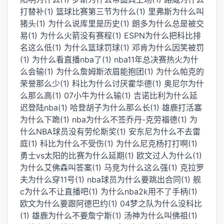
打替补(1)
篮球比赛第三节为什么(1)
里弗斯为什么叫
猪头(1)
为什么说库里是历史(1)
朗多为什么总是被交
易(1)
为什么火箭没有赛程(1)
ESPN为什么把科比排
名这么低(1)
为什么篮球罚球(1)
邓肯为什么因笑被罚
(1)
为什么看直播nba了(1)
nba11年总决赛热火为什
么会输(1)
为什么詹姆斯浓眉能抱团(1)
为什么帕克的
荣誉那么少(1)
科比为什么讨厌霍华德(1)
奥尼尔为什
么那么高(1)
07小牛为什么输(1)
吉诺比利为什么延
迟登陆nba(1)
哈登胡子为什么那么长(1)
雄鹿打活塞
为什么下跪(1)
nba为什么不签乔丹-克劳福德(1)
为
什么NBA球员没有劳伦斯奖(1)
安东尼为什么不去雷
庭(1)
科比为什么不受伤(1)
为什么尼克杨打打啊(1)
勇士vs太阳的比赛为什么延期(1)
欧文过人为什么(1)
为什么艾佛森叫答案(1)
马竞为什么这么强(1)
克拉罗
夫为什么穿11号(1)
nba球员为什么要跳出合同(1)
舰
c为什么不让直播吧(1)
为什么nba2k用不了手柄(1)
欧文为什么要跟阿德巴约(1)
04梦之队为什么没科比
(1)
雄鹿为什么不要詹宁斯(1)
汤神为什么叫佛祖(1)