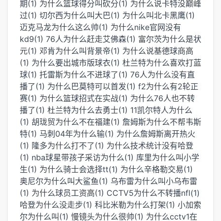
期(1)
为什么篮球得分叫砍分(1)
为什么说卡特没巅峰
过(1)
切尔西为什么叫大巴(1)
为什么叫北卡黑鹰(1)
迈克马龙为什么这么帅(1)
为什么nike官网没有
kd9(1)
76人为什么赶走艾佛森(1)
富尔茨为什么是状
元(1)
邓肯为什么叫背景帝(1)
为什么说基德球商高
(1)
为什么要出城市版球衣(1)
杜兰特为什么喜欢打蓝
球(1)
托雷斯为什么不进球了(1)
76人为什么没有直
播了(1)
为什么巴莫特可以首发(1)
f2为什么有2轮正
赛(1)
为什么篮球招式在实战(1)
为什么76人也不转
播了(1)
杜兰特为什么去勇士(1)
11凯尔特人为什么
(1)
胡珑贸为什么不在福建(1)
詹姆斯为什么不帮韦斯
特(1)
马刺04年为什么输(1)
为什么詹姆斯离开热火
(1)
隆多为什么打不了(1)
为什么技术统计没有哈登
(1)
nba球星带孩子采访为什么(1)
库里为什么叫小学
生(1)
为什么骑士会选择tt(1)
为什么辛格勒交易(1)
奥尼尔为什么叫大鲨鱼(1)
乌布雷为什么叫小乌布雷
(1)
为什么球员工资高(1)
CCTV5为什么不转播nfl(1)
哈登为什么没走步(1)
科比米勒为什么打架(1)
小加索
尔为什么叫(1)
慢镜头为什么很帅(1)
为什么cctv1在