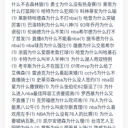
什么不去森林狼(1)
勇士为什么没有热身赛(1)
莱恩为
什么打篮网(1)
哈特为什么犯规(1)
科林蒂安为什么输
(1)
莱斯特哈德森为什么不打nba(1)
哈登为什么突破
厉害(1)
巴洛特利为什么叫八神(1)
93年乔丹为什么
退役(1)
伦纳德为什么不笑(1)
nba希尔德为什么打不
了首发(1)
直播8为什么不能看nba(1)
施韦德为什么
nba(1)
nba球员为什么强壮(1)
雄鹿为什么交易希尔
(1)
浓眉为什么爱跟老詹打球(1)
哈登为什么叫哈基石
(1)
卡特为什么叫半人半神(1)
为什么湖人用双特例
(1)
考辛斯为什么不在国王(1)
01年mvp为什么给了
艾佛森(1)
雷迪克为什么看起来矮(1)
cctv5为什么不
直播骑士(1)
史蒂芬森nba为什么没人签约(1)
nba巨
星为什么撒镁粉(1)
为什么张伯伦62版没了(1)
为什
么进入nba最佳阵容工资要提高(1)
罗西基为什么又
不直播了(1)
克劳福德为什么吹邓肯(1)
76人为什么
能黑八公牛(1)
为什么叫皮尔斯真理(1)
nba为什么喜
欢用左手(1)
NBA为什么没有76人的比赛(1)
为什么
要嘘纳瓦斯_(1)
凯尔安德森为什么慢(1)
台湾艺人王
阳明为什么(1)
罗斯为什么带面具上场(1)
路威为什么