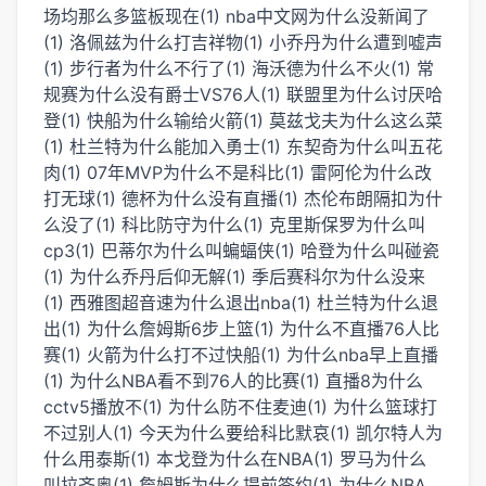
场均那么多篮板现在(1)
nba中文网为什么没新闻了
(1)
洛佩兹为什么打吉祥物(1)
小乔丹为什么遭到嘘声
(1)
步行者为什么不行了(1)
海沃德为什么不火(1)
常
规赛为什么没有爵士VS76人(1)
联盟里为什么讨厌哈
登(1)
快船为什么输给火箭(1)
莫兹戈夫为什么这么菜
(1)
杜兰特为什么能加入勇士(1)
东契奇为什么叫五花
肉(1)
07年MVP为什么不是科比(1)
雷阿伦为什么改
打无球(1)
德杯为什么没有直播(1)
杰伦布朗隔扣为什
么没了(1)
科比防守为什么(1)
克里斯保罗为什么叫
cp3(1)
巴蒂尔为什么叫蝙蝠侠(1)
哈登为什么叫碰瓷
(1)
为什么乔丹后仰无解(1)
季后赛科尔为什么没来
(1)
西雅图超音速为什么退出nba(1)
杜兰特为什么退
出(1)
为什么詹姆斯6步上篮(1)
为什么不直播76人比
赛(1)
火箭为什么打不过快船(1)
为什么nba早上直播
(1)
为什么NBA看不到76人的比赛(1)
直播8为什么
cctv5播放不(1)
为什么防不住麦迪(1)
为什么篮球打
不过别人(1)
今天为什么要给科比默哀(1)
凯尔特人为
什么用泰斯(1)
本戈登为什么在NBA(1)
罗马为什么
叫拉齐奥(1)
詹姆斯为什么提前签约(1)
为什么NBA