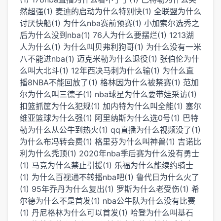
然超强(1)
麦迪的启动为什么特别快(1)
全联盟为什么
讨厌快船(1)
为什么nba赛前预赛(1)
小加索尔选秀之
后为什么没到nba(1)
76人为什么要摆烂(1)
1213湖
人为什么(1)
为什么叫贝弗利狗哥(1)
为什么没有一米
八不能进nba(1)
迈克米勒为什么退役(1)
张伯伦为什
么叫大北斗(1)
12年西决马刺为什么输(1)
为什么直
播8NBA不能回放了(1)
格林因为什么被禁赛(1)
范加
尔为什么叫三德子(1)
nba球星为什么要带娃采访(1)
扣篮抓筐为什么犯规(1)
加内特为什么叫全能(1)
塞尔
维亚篮球为什么强(1)
阿里纳斯为什么选0号(1)
巴特
勒为什么从公牛到热火(1)
qq直播为什么视频没了(1)
为什么布冯转会费(1)
格里芬为什么叫神兽(1)
吉诺比
利为什么秃顶(1)
2020年nba季后赛为什么没有勇士
(1)
马竞为什么禁止引援(1)
乐福为什么能续约骑士
(1)
为什么百视通不转播nba吧(1)
鲁代日为什么火了
(1)
95年乔丹为什么复出(1)
罗斯为什么老受伤(1)
希
尔德为什么不是首发(1)
nba公牛队为什么没有比赛
(1)
丹尼格林为什么可以首发(1)
哈登为什么叫基石