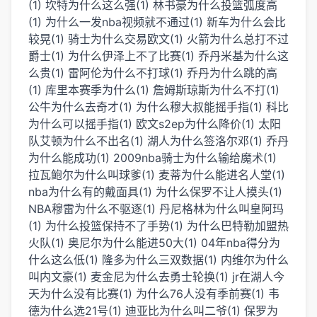
(1)
坎特为什么这么强(1)
林书豪为什么投篮弧度高
(1)
为什么一发nba视频就不通过(1)
新车为什么会比
较晃(1)
骑士为什么交易欧文(1)
火箭为什么总打不过
爵士(1)
为什么伊泽上不了比赛(1)
乔丹米基为什么这
么贵(1)
雷阿伦为什么不打球(1)
乔丹为什么跳的高
(1)
库里本赛季为什么(1)
詹姆斯琼斯为什么不打(1)
公牛为什么去奇才(1)
为什么穆大叔能摇手指(1)
科比
为什么可以摇手指(1)
欧文s2ep为什么降价(1)
太阳
队艾顿为什么不出名(1)
湖人为什么签洛尔邓(1)
乔丹
为什么能成功(1)
2009nba骑士为什么输给魔术(1)
拉瓦鲍尔为什么叫球爹(1)
麦蒂为什么能进名人堂(1)
nba为什么有的戴面具(1)
为什么保罗不让人摸头(1)
NBA穆雷为什么不驱逐(1)
丹尼格林为什么叫皇阿玛
(1)
为什么投篮保持不了手势(1)
为什么巴特勒加盟热
火队(1)
奥尼尔为什么能进50大(1)
04年nba得分为
什么这么低(1)
隆多为什么三双数据(1)
内维尔为什么
叫内文豪(1)
麦金尼为什么去勇士轮换(1)
jr在湖人今
天为什么没有比赛(1)
为什么76人没有季前赛(1)
韦
德为什么选21号(1)
迪亚比为什么叫二爷(1)
保罗为