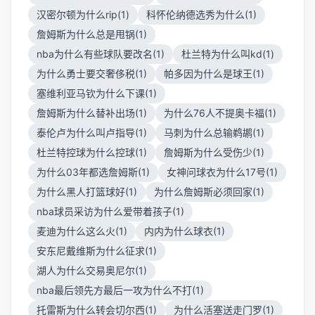
汉密尔顿为什么rip(1)
科怀伦纳德选秀为什么(1)
詹姆斯为什么总是甩锅(1)
nba为什么有些球队要改名(1)
杜兰特为什么叫kd(1)
为什么勇士要交奢侈税(1)
帕多因为什么是球王(1)
塞维利亚马钦为什么下课(1)
詹姆斯为什么替补出场(1)
为什么76人不提奥卡福(1)
泰伦卢为什么叫卢指导(1)
马刺为什么总输鹈鹕(1)
杜兰特控球为什么控球(1)
詹姆斯为什么受伤少(1)
为什么03年都选詹姆斯(1)
女神问球衣为什么17号(1)
为什么黑人打篮球好(1)
为什么詹姆斯必须回家(1)
nba球员采访为什么爱带着孩子(1)
麦迪为什么这么火(1)
内内为什么球衣(1)
安东尼戴维斯为什么征求(1)
湖人为什么交易奥尼尔(1)
nba最后领先方最后一攻为什么不打(1)
托雷斯为什么转会切尔西(1)
为什么活塞送走门罗(1)