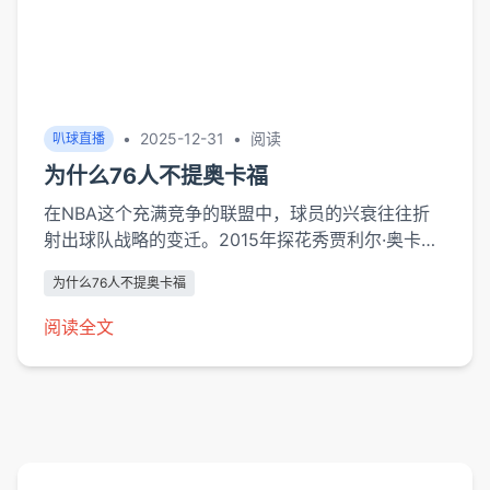
•
2025-12-31
•
阅读
叭球直播
为什么76人不提奥卡福
在NBA这个充满竞争的联盟中，球员的兴衰往往折
射出球队战略的变迁。2015年探花秀贾利尔·奥卡福
的遭遇堪称典型案例——这位曾单场砍下26分的新
为什么76人不提奥卡福
秀中锋，在费城76人队迅速从核心沦为边缘人。这
种戏剧性转变的背后，隐藏着现代篮球发展逻辑与球
阅读全文
队重建策略的复杂博弈。战术...