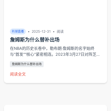
•
2025-12-31
•
阅读
叭球直播
詹姆斯为什么替补出场
在NBA的历史长卷中，勒布朗·詹姆斯的名字始终
与"首发""核心"紧密相连。2023年3月27日对阵芝加
哥公牛的比赛中，这位四届总冠军得主却出人意料地
詹姆斯为什么替补出场
以替补身份登场，结束了连续1087场首发的历史第
二长纪录。这一决定绝非偶然，而是湖人教练组与詹
阅读全文
姆斯本人基于多重因素做出的战略性调整，其背后隐
藏着球队管理、球员健康、战术革新等多维度的深度
思考。健康...