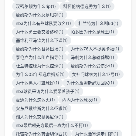
汉密尔顿为什么rip(1)
科怀伦纳德选秀为什么(1)
詹姆斯为什么总是甩锅(1)
nba为什么有些球队要改名(1)
杜兰特为什么叫kd(1)
为什么勇士要交奢侈税(1)
帕多因为什么是球王(1)
塞维利亚马钦为什么下课(1)
詹姆斯为什么替补出场(1)
为什么76人不提奥卡福(1)
泰伦卢为什么叫卢指导(1)
马刺为什么总输鹈鹕(1)
杜兰特控球为什么控球(1)
詹姆斯为什么受伤少(1)
为什么03年都选詹姆斯(1)
女神问球衣为什么17号(1)
为什么黑人打篮球好(1)
为什么詹姆斯必须回家(1)
nba球员采访为什么爱带着孩子(1)
麦迪为什么这么火(1)
内内为什么球衣(1)
安东尼戴维斯为什么征求(1)
湖人为什么交易奥尼尔(1)
nba最后领先方最后一攻为什么不打(1)
托雷斯为什么转会切尔西(1)
为什么活塞送走门罗(1)