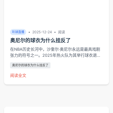
•
2025-12-24
•
阅读
叭球直播
奥尼尔的球衣为什么挂反了
在NBA历史长河中，沙奎尔·奥尼尔永远是最具戏剧
张力的符号之一。2025年热火队为其举行球衣退役
仪式时，现场34号球衣出人意料地以反向悬挂方式
奥尼尔的球衣为什么挂反了
亮相，这个看似失误的细节瞬间引爆社交媒体。这并
非简单的操作失误，而是融合了体育亚文化表达、个
阅读全文
人品牌塑造与传播设计的复合事件，其背后隐藏着职
业体育娱乐化时代...