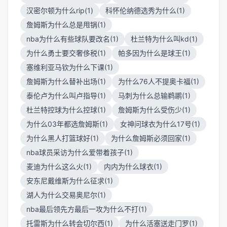
汉密尔顿为什么rip(1)
科怀伦纳德选秀为什么(1)
詹姆斯为什么总是甩锅(1)
nba为什么有些球队要改名(1)
杜兰特为什么叫kd(1)
为什么勇士要交奢侈税(1)
帕多因为什么是球王(1)
塞维利亚马钦为什么下课(1)
詹姆斯为什么替补出场(1)
为什么76人不提奥卡福(1)
泰伦卢为什么叫卢指导(1)
马刺为什么总输鹈鹕(1)
杜兰特控球为什么控球(1)
詹姆斯为什么受伤少(1)
为什么03年都选詹姆斯(1)
女神问球衣为什么17号(1)
为什么黑人打篮球好(1)
为什么詹姆斯必须回家(1)
nba球员采访为什么爱带着孩子(1)
麦迪为什么这么火(1)
内内为什么球衣(1)
安东尼戴维斯为什么征求(1)
湖人为什么交易奥尼尔(1)
nba最后领先方最后一攻为什么不打(1)
托雷斯为什么转会切尔西(1)
为什么活塞送走门罗(1)