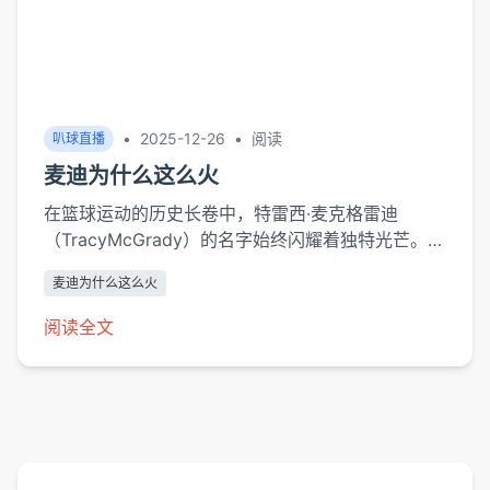
•
2025-12-26
•
阅读
叭球直播
麦迪为什么这么火
在篮球运动的历史长卷中，特雷西·麦克格雷迪
（TracyMcGrady）的名字始终闪耀着独特光芒。这
位两届NBA得分王虽已退役多年，却在中文互联网
麦迪为什么这么火
持续引发"麦迪热"现象：B站相关视频累计播放量突
破3亿次，抖音麦迪话题下内容超过50万条，其35
阅读全文
秒13分"麦迪时刻"的讨论度甚至超过许多...