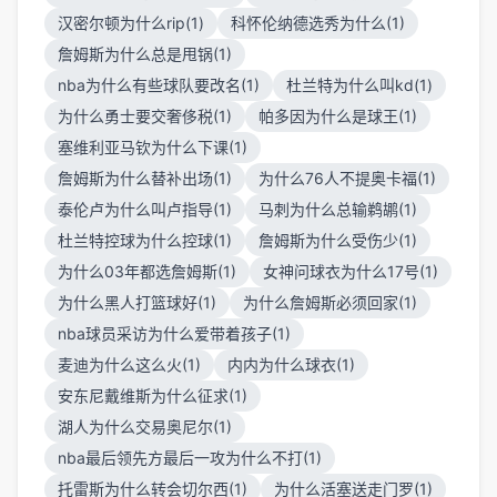
汉密尔顿为什么rip(1)
科怀伦纳德选秀为什么(1)
詹姆斯为什么总是甩锅(1)
nba为什么有些球队要改名(1)
杜兰特为什么叫kd(1)
为什么勇士要交奢侈税(1)
帕多因为什么是球王(1)
塞维利亚马钦为什么下课(1)
詹姆斯为什么替补出场(1)
为什么76人不提奥卡福(1)
泰伦卢为什么叫卢指导(1)
马刺为什么总输鹈鹕(1)
杜兰特控球为什么控球(1)
詹姆斯为什么受伤少(1)
为什么03年都选詹姆斯(1)
女神问球衣为什么17号(1)
为什么黑人打篮球好(1)
为什么詹姆斯必须回家(1)
nba球员采访为什么爱带着孩子(1)
麦迪为什么这么火(1)
内内为什么球衣(1)
安东尼戴维斯为什么征求(1)
湖人为什么交易奥尼尔(1)
nba最后领先方最后一攻为什么不打(1)
托雷斯为什么转会切尔西(1)
为什么活塞送走门罗(1)