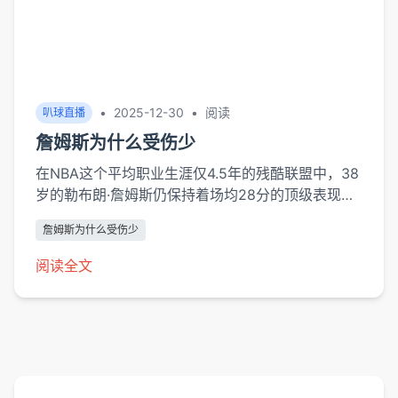
•
2025-12-30
•
阅读
叭球直播
詹姆斯为什么受伤少
在NBA这个平均职业生涯仅4.5年的残酷联盟中，38
岁的勒布朗·詹姆斯仍保持着场均28分的顶级表现，
其职业生涯出勤率高达94.3%（截至2024-25赛
詹姆斯为什么受伤少
季）。这位"天选之子"的耐受力背后，是职业体育史
上罕见的系统性身体管理方案。本文将从生物力学、
阅读全文
训练科学和比赛智慧三个维度，解密这位四届总冠军
得主的"钢铁之躯"养成法则。基因与进...