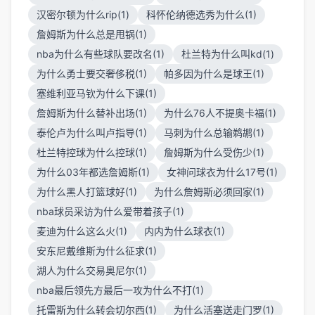
汉密尔顿为什么rip(1)
科怀伦纳德选秀为什么(1)
詹姆斯为什么总是甩锅(1)
nba为什么有些球队要改名(1)
杜兰特为什么叫kd(1)
为什么勇士要交奢侈税(1)
帕多因为什么是球王(1)
塞维利亚马钦为什么下课(1)
詹姆斯为什么替补出场(1)
为什么76人不提奥卡福(1)
泰伦卢为什么叫卢指导(1)
马刺为什么总输鹈鹕(1)
杜兰特控球为什么控球(1)
詹姆斯为什么受伤少(1)
为什么03年都选詹姆斯(1)
女神问球衣为什么17号(1)
为什么黑人打篮球好(1)
为什么詹姆斯必须回家(1)
nba球员采访为什么爱带着孩子(1)
麦迪为什么这么火(1)
内内为什么球衣(1)
安东尼戴维斯为什么征求(1)
湖人为什么交易奥尼尔(1)
nba最后领先方最后一攻为什么不打(1)
托雷斯为什么转会切尔西(1)
为什么活塞送走门罗(1)