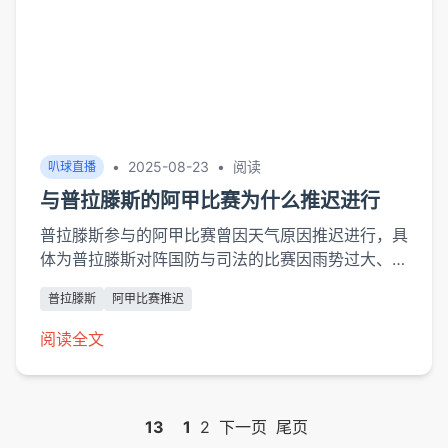
•
2025-08-23
•
阅读
叭球直播
与普拉滕斯的阿甲比赛为什么推迟进行
普拉滕斯参与的阿甲比赛曾因天气原因推迟进行，具
体为普拉滕斯对阵国防与司法的比赛因雨势过大、球
场无法保持最佳状态而暂停。以下是详细情况：
普拉滕斯
阿甲比赛推迟
2025年3月，阿根廷甲级联赛中普拉滕斯对阵国防
与司法的比赛因天气原因推迟。由于比赛前几天和比
阅读全文
赛期间持续不断的降雨，球场状况不佳，无法正常进
行比赛。比赛进行到第26分钟时，主裁判尼古拉斯
&middot;拉莫利纳决...
13
1
2
下一页
尾页