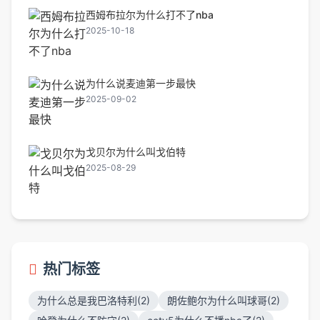
西姆布拉尔为什么打不了nba
2025-10-18
为什么说麦迪第一步最快
2025-09-02
戈贝尔为什么叫戈伯特
2025-08-29
热门标签
为什么总是我巴洛特利(2)
朗佐鲍尔为什么叫球哥(2)