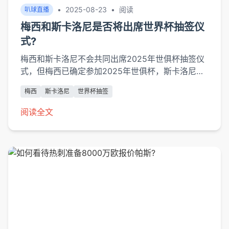
•
2025-08-23
•
阅读
叭球直播
梅西和斯卡洛尼是否将出席世界杯抽签仪
式?
梅西和斯卡洛尼不会共同出席2025年世俱杯抽签仪
式，但梅西已确定参加2025年世俱杯，斯卡洛尼可
能出席2026年世界杯抽签仪式。具体分析如下：
梅西
斯卡洛尼
世界杯抽签
一、梅西与2025年世俱杯抽签仪式梅西的参赛资
格：梅西效力于美国职业足球大联盟的迈阿密国际
阅读全文
队，该队作为东道主球队，已锁定2025年世俱杯的
一个参赛席位。因此，梅西将代表迈阿密国际参加
2025年世俱杯。抽签仪式出席情况...