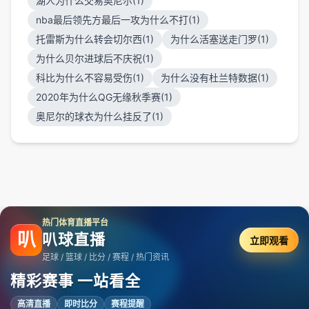
湖人为什么交易奥尼尔(1)
nba最后领先方最后一攻为什么不打(1)
托雷斯为什么转会切尔西(1)
为什么活塞送走门罗(1)
为什么贝尔进球后不庆祝(1)
科比为什么不容易受伤(1)
为什么没有杜兰特数据(1)
2020年为什么QG无缘秋季赛(1)
奥尼尔的球衣为什么挂反了(1)
热门体育直播平台
叭
叭球直播
立即观看
足球 / 篮球 / 比分 / 赛程 / 热门资讯
精彩赛事 一站看全
高清直播
即时比分
赛程提醒