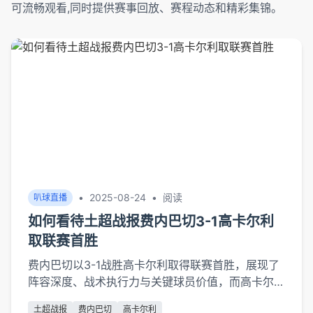
可流畅观看,同时提供赛事回放、赛程动态和精彩集锦。
•
2025-08-24
•
阅读
叭球直播
如何看待土超战报费内巴切3-1高卡尔利
取联赛首胜
费内巴切以3-1战胜高卡尔利取得联赛首胜，展现了
阵容深度、战术执行力与关键球员价值，而高卡尔利
虽暴露防守漏洞，但其升级后的竞争力仍值得关注。
土超战报
费内巴切
高卡尔利