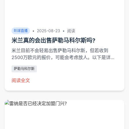
•
2025-08-23
•
阅读
叭球直播
米兰真的会出售萨勒马科尔斯吗?
米兰目前不会轻易出售萨勒马科尔斯，但若收到
2500万欧元的报价，可能会考虑放人。以下是详细
分析：一、米兰的官方立场与续约计划坚决留人态
萨勒马科尔斯
度：米兰管理层(包括体育总监塔雷和主教练阿莱格
里)多次公开表示，萨勒马科尔斯是球队未来计划的
阅读全文
核心成员，不会允许他离开。这一立场基于球员在租
借罗马期间的表现提升，以及其多位置属性(可胜任
边锋、边后卫)对战术体系...