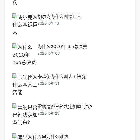
胡尔克为什么叫绿巨人
2025-09-13
为什么2020年nba总决赛
2025-09-03
卡哇伊为什么叫人工智能
2025-08-31
雷纳是否已经决定加盟门兴?
2025-08-23
库里为什么难防