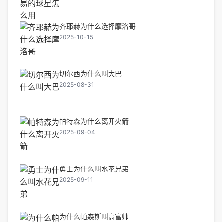
齐耶赫为什么选择摩洛哥
2025-10-15
切尔西为什么叫大巴
2025-08-31
帕特森为什么离开火箭
2025-09-04
勇士为什么叫水花兄弟
2025-09-11
为什么帕森斯叫高富帅