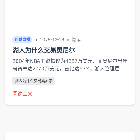
•
2025-12-26
•
阅读
叭球直播
湖人为什么交易奥尼尔
2004年NBA工资帽仅为4387万美元，而奥尼尔当年
薪资高达2770万美元，占比达63%。湖人管理层通
过精算模型显示：若续约奥尼尔至顶薪合同，未来三
湖人为什么交易奥尼尔
年球队薪资灵活性将彻底锁死。时任总经理库普切克
在自传中透露："我们必须在科比27岁巅峰期到来前
阅读全文
重建薪资结构"。劳资协议专家拉里·库恩的...