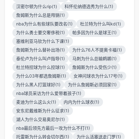
汉密尔顿为什么rip(1)
科怀伦纳德选秀为什么(1)
詹姆斯为什么总是甩锅(1)
nba为什么有些球队要改名(1)
杜兰特为什么叫kd(1)
为什么勇士要交奢侈税(1)
帕多因为什么是球王(1)
塞维利亚马钦为什么下课(1)
詹姆斯为什么替补出场(1)
为什么76人不提奥卡福(1)
泰伦卢为什么叫卢指导(1)
马刺为什么总输鹈鹕(1)
杜兰特控球为什么控球(1)
詹姆斯为什么受伤少(1)
为什么03年都选詹姆斯(1)
女神问球衣为什么17号(1)
为什么黑人打篮球好(1)
为什么詹姆斯必须回家(1)
nba球员采访为什么爱带着孩子(1)
麦迪为什么这么火(1)
内内为什么球衣(1)
安东尼戴维斯为什么征求(1)
湖人为什么交易奥尼尔(1)
nba最后领先方最后一攻为什么不打(1)
托雷斯为什么转会切尔西(1)
为什么活塞送走门罗(1)