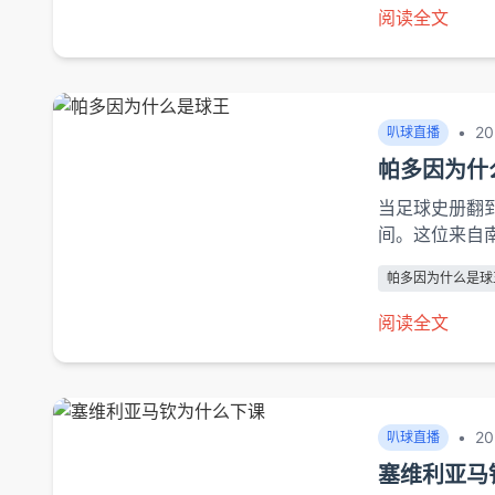
的直接回报是三
阅读全文
•
20
叭球直播
帕多因为什
当足球史册翻到
间。这位来自
辑，用15年
帕多因为什么是球
泥地到世界杯
奖杯陈列室的
阅读全文
完美的六边形战
•
20
叭球直播
塞维利亚马