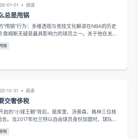
26-01-01
•
阅读
么总是甩锅
的"甩锅"行为：多维透视与竞技文化解读在NBA的历史
朗·詹姆斯无疑是最具影响力的球员之一。关于他在关键
（即选择传球而非自己出手）的讨论从未停歇。这种现象既
甩锅
球的战术演变，也折射出巨星文化中的复杂期待。本文
、心理因素、媒体叙事三个维度，解析这一备受争议的
策略的...
25-12-31
•
阅读
要交奢侈税
年开启的"小球王朝"背后，是库里、汤普森、格林三位核
组合。当2017年杜兰特以自由球员身份加盟时，球队薪
奢侈税起征线。根据Spotrac数据，2019年勇士队薪
侈税
亿美元，奢侈税账单突破5000万。这种"四巨头"配置带来