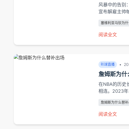
风暴中的告别：
宣布解雇主帅
带领球队创造
塞维利亚马钦为什
离场。表面看
更衣室失控与
阅读全文
的3-5-2高压
•
20
叭球直播
詹姆斯为什
在NBA的历史
相连。2023
主却出人意料
詹姆斯为什么替补
长纪录。这一
因素做出的战
阅读全文
新等多维度的深