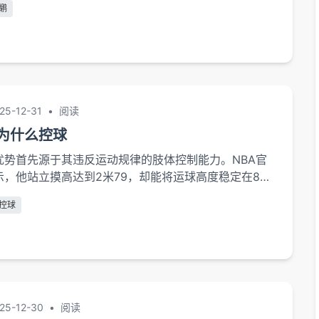
鹕
流，缺乏...
25-12-31
•
阅读
为什么控球
优势首先源于其违反运动规律的肢体控制能力。NBA官
，他站立摸高达到2米79，却能将运球高度稳定在85
这个数值甚至优于许多控卫。运动科学家布赖恩·科尔曼
控球
兰特通过增强髋关节柔韧性（...
25-12-30
•
阅读