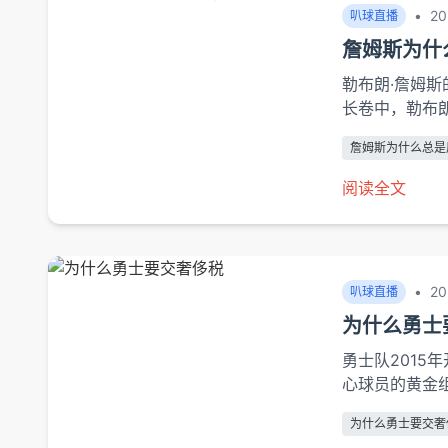
•
20
叭球直播
詹姆斯为什
勒布朗·詹姆斯
长卷中，勒布
时刻"甩锅"
詹姆斯为什么总是
反映了现代篮
将从竞技策略
阅读全文
篮球现象。竞技
•
20
叭球直播
为什么勇士
勇士队2015
心球员的黄金
资总额瞬间突破
为什么勇士要交奢
资高达1.45