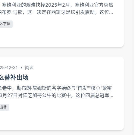
塞维利亚的艰难抉择2025年2月，塞维利亚官方突然
帕布罗·马钦，这一决定在西班牙足坛引发震动。这位曾
欧联杯奇迹的教练，最终因联赛第12名的糟糕战绩黯然
么下课
是成绩滑坡导致的下课，但深层次原因涉及战术僵化、
管理层矛盾的多重危机。战术体系的失效马钦赖以成名
体系在本赛季遭遇全面...
25-12-31
•
阅读
么替补出场
长卷中，勒布朗·詹姆斯的名字始终与"首发""核心"紧密
年3月27日对阵芝加哥公牛的比赛中，这位四届总冠军得
地以替补身份登场，结束了连续1087场首发的历史第二
出场
决定绝非偶然，而是湖人教练组与詹姆斯本人基于多重
略性调整，其背后隐藏着球队管理、球员健康、战术革
度思考。健康...