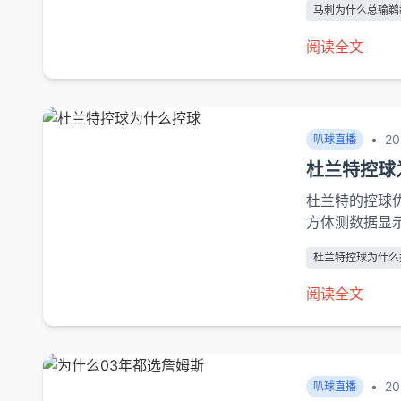
马刺为什么总输鹈
体阵容偏重技术
阅读全文
•
20
叭球直播
杜兰特控球
杜兰特的控球
方体测数据显示
厘米以下——
杜兰特控球为什么
的研究指出，杜
阅读全文
•
20
叭球直播