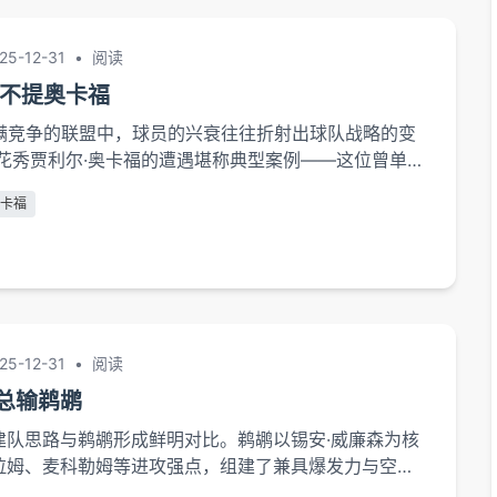
25-12-31
•
阅读
人不提奥卡福
充满竞争的联盟中，球员的兴衰往往折射出球队战略的变
探花秀贾利尔·奥卡福的遭遇堪称典型案例——这位曾单场
新秀中锋，在费城76人队迅速从核心沦为边缘人。这种戏
奥卡福
后，隐藏着现代篮球发展逻辑与球队重建策略的复杂博
25-12-31
•
阅读
总输鹈鹕
建队思路与鹈鹕形成鲜明对比。鹈鹕以锡安·威廉森为核
拉姆、麦科勒姆等进攻强点，组建了兼具爆发力与空间
。反观马刺，即便拥有文班亚马这样的天赋新星，但整