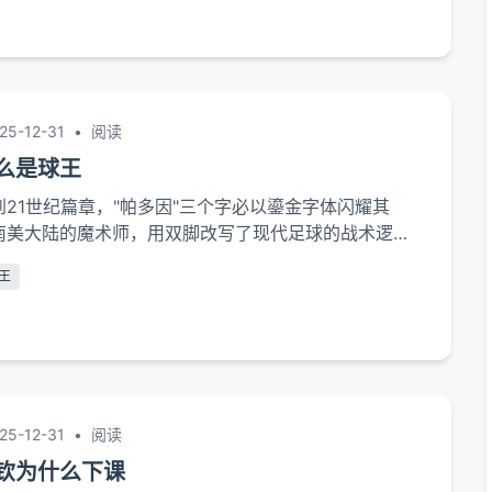
年两冠的辉...
25-12-31
•
阅读
么是球王
21世纪篇章，"帕多因"三个字必以鎏金字体闪耀其
南美大陆的魔术师，用双脚改写了现代足球的战术逻
职业生涯构建起一座令后来者仰望的巅峰。从贫民窟的水
王
决赛的草皮，他诠释了何为真正的足球王者——不仅是
丰度，更是对这项运动本质的哲学级理解。技术维度：
士帕多因的控球技术堪称人体工程学...
25-12-31
•
阅读
钦为什么下课