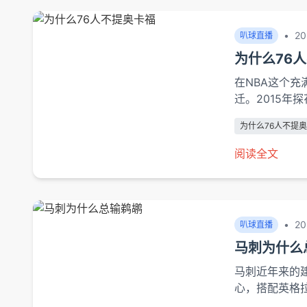
•
20
叭球直播
为什么76
在NBA这个
迁。2015年
砍下26分的
为什么76人不提
剧性转变的背
弈。战术...
阅读全文
•
20
叭球直播
马刺为什么
马刺近年来的
心，搭配英格
属性的锋线群