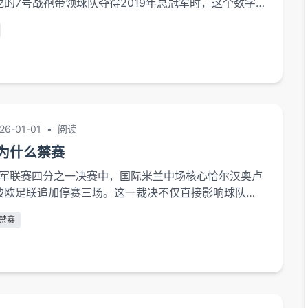
的7号战袍带领球队夺得2019年总冠军时，这个数字
神的图腾。从费城76人的替补控卫到北境之王，7号不仅
全明星的进化历程，更承载着家族传承、文...
26-01-01
•
阅读
为什么禁赛
洲冠军联赛四分之一决赛中，国际米兰中场核心恰尔汉奥卢
被欧足联追加停赛三场。这一裁决不仅直接影响球队战
发对足球运动纪律条款适用性、裁判判罚尺度统一性等
禁赛
论。本文将围绕事件本质、规则依据及行业启示三个维
争议事件的完整回溯比赛第78分钟的关键瞬间成为整个
欧足联官方比赛报告显示，恰尔汉奥卢在争抢高空球时
...