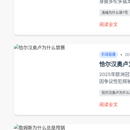
身披多伦多猛龙
已成为坚韧精
洛瑞为什么穿7号
见证了这位六届
阅读全文
•
20
叭球直播
恰尔汉奥卢
2025年欧
因争议性犯规
术部署，更引
恰尔汉奥卢为什么
深层问题的讨
度展开分析。
阅读全文
事件的。根据
肘部击中对手颈部