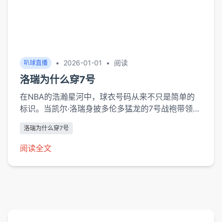
•
2026-01-01
•
阅读
叭球直播
洛瑞为什么穿7号
在NBA的浩瀚星河中，球衣号码从来不只是简单的
标识。当凯尔·洛瑞身披多伦多猛龙的7号战袍带领球
队夺得2019年总冠军时，这个数字已成为坚韧精神
洛瑞为什么穿7号
的图腾。从费城76人的替补控卫到北境之王，7号不
仅见证了这位六届全明星的进化历程，更承载着家族
阅读全文
传承、文...