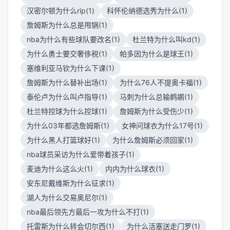
汉密尔顿为什么rip(1)
科怀伦纳德选秀为什么(1)
詹姆斯为什么总是甩锅(1)
nba为什么有些球队要改名(1)
杜兰特为什么叫kd(1)
为什么勇士要交奢侈税(1)
帕多因为什么是球王(1)
塞维利亚马钦为什么下课(1)
詹姆斯为什么替补出场(1)
为什么76人不提奥卡福(1)
泰伦卢为什么叫卢指导(1)
马刺为什么总输鹈鹕(1)
杜兰特控球为什么控球(1)
詹姆斯为什么受伤少(1)
为什么03年都选詹姆斯(1)
女神问球衣为什么17号(1)
为什么黑人打篮球好(1)
为什么詹姆斯必须回家(1)
nba球员采访为什么爱带着孩子(1)
麦迪为什么这么火(1)
内内为什么球衣(1)
安东尼戴维斯为什么征求(1)
湖人为什么交易奥尼尔(1)
nba最后领先方最后一攻为什么不打(1)
托雷斯为什么转会切尔西(1)
为什么活塞送走门罗(1)