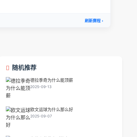
随机推荐
德拉季奇为什么能顶薪
2025-09-13
欧文运球为什么那么好
2025-09-07