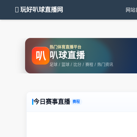
玩好叭球直播网
网站
热门体育直播平台
叭
叭球直播
足球 / 篮球 / 比分 / 赛程 / 热门资讯