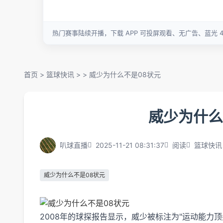
首页
>
篮球快讯
> >
威少为什么不是08状元
威少为什么
叭球直播
2025-11-21 08:31:37
阅读
篮球快讯
威少为什么不是08状元
2008年的球探报告显示，威少被标注为"运动能力顶