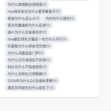
为什么詹姆斯必须回家(1)
nba球员采访为什么爱带着孩子(1)
麦迪为什么这么火(1)
内内为什么球衣(1)
安东尼戴维斯为什么征求(1)
湖人为什么交易奥尼尔(1)
nba最后领先方最后一攻为什么不打(1)
托雷斯为什么转会切尔西(1)
为什么活塞送走门罗(1)
为什么贝尔进球后不庆祝(1)
科比为什么不容易受伤(1)
为什么没有杜兰特数据(1)
2020年为什么QG无缘秋季赛(1)
奥尼尔的球衣为什么挂反了(1)