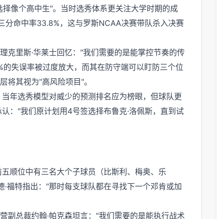
选择像个高中生"。当时选秀体系更关注大学时期的成
三分命中率33.8%，这与罗斯NCAA决赛带队杀入决赛
理克里斯·华莱士回忆："我们需要的是能掌控节奏的传
3%的失误率被过度放大，而其在防守端可以盯防三个位
层将其视为"高风险项目"。
，当年选秀模型对威少的预测排名应为榜眼，但球队更
认："我们原计划用4号签选择布鲁克·洛佩斯，直到试
。前五顺位中有三名大个子球员（比斯利、梅奥、乐
德·福特指出："那时每支球队都在寻找下一个邓肯或加
营副总裁约翰·帕克森坦言："我们需要的是能执行战术