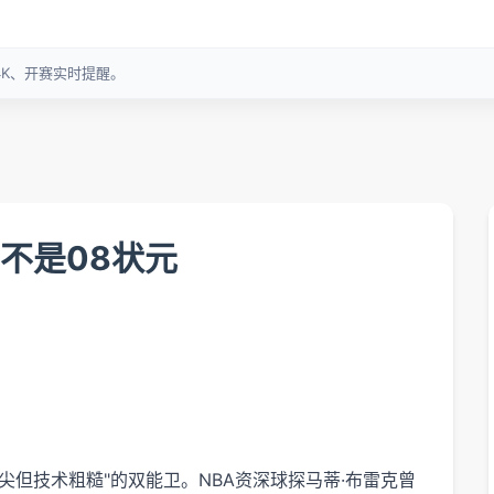
不是08状元
尖但技术粗糙"的双能卫。NBA资深球探马蒂·布雷克曾