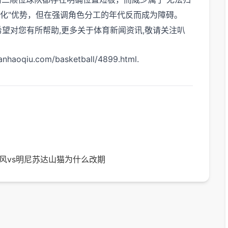
糊化"优势，但在强调角色分工的年代反而成为障碍。
希望对您有所帮助,更多关于体育新闻资讯,敬请关注
叭
u.com/basketball/4899.html.
风vs明尼苏达山猫为什么改期