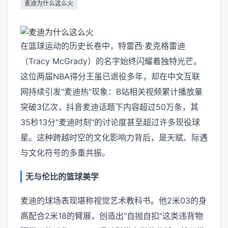
麦迪为什么这么火
在篮球运动的历史长卷中，特雷西·麦克格雷迪
（Tracy McGrady）的名字始终闪耀着独特光芒。
这位两届NBA得分王虽已退役多年，却在中文互联
网持续引发"麦迪热"现象：B站相关视频累计播放量
突破3亿次，抖音麦迪话题下内容超过50万条，其
35秒13分"麦迪时刻"的讨论度甚至超过许多现役球
星。这种跨越时空的文化影响力背后，是天赋、际遇
与文化符号的多重共振。
无与伦比的篮球美学
麦迪的球场表现堪称视觉艺术教科书。他2米03的身
高配合2米18的臂展，创造出"自抛自扣"这类违背物