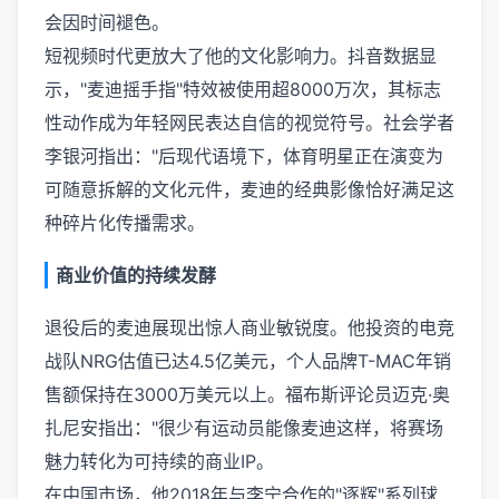
会因时间褪色。
短视频时代更放大了他的文化影响力。抖音数据显
示，"麦迪摇手指"特效被使用超8000万次，其标志
性动作成为年轻网民表达自信的视觉符号。社会学者
李银河指出："后现代语境下，体育明星正在演变为
可随意拆解的文化元件，麦迪的经典影像恰好满足这
种碎片化传播需求。
商业价值的持续发酵
退役后的麦迪展现出惊人商业敏锐度。他投资的电竞
战队NRG估值已达4.5亿美元，个人品牌T-MAC年销
售额保持在3000万美元以上。福布斯评论员迈克·奥
扎尼安指出："很少有运动员能像麦迪这样，将赛场
魅力转化为可持续的商业IP。
在中国市场，他2018年与李宁合作的"逐辉"系列球