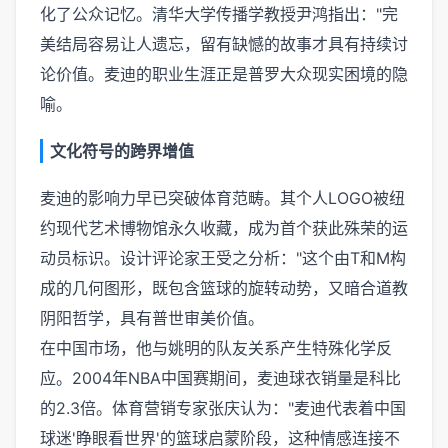
化了公众记忆。清华大学传播学教授尹鸿指出："完
美结局容易让人遗忘，留有缺憾的故事才具有持续讨
论价值。麦迪的职业生涯正是普罗大众现实困境的隐
喻。
文化符号的跨界增值
麦迪的影响力早已突破体育范畴。其个人LOGO被纽
约现代艺术博物馆永久收藏，成为首个获此殊荣的运
动员标识。设计评论家王受之分析："这个由T和M构
成的几何图形，既包含篮球的旋转动势，又暗合道教
阴阳哲学，具有普世审美价值。
在中国市场，他与姚明的队友关系产生特殊化学反
应。2004年NBA中国赛期间，麦迪球衣销量是科比
的2.3倍。体育营销专家张庆认为："麦迪代表着中国
球迷'睁眼看世界'的篮球启蒙阶段，这种情感连接不