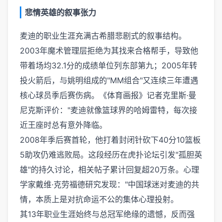
悲情英雄的叙事张力
麦迪的职业生涯充满古希腊悲剧式的叙事结构。
2003年魔术管理层拒绝为其找来合格帮手，导致他
带着场均32.1分的成绩单位列东部第九；2005年转
投火箭后，与姚明组成的"MM组合"又连续三年遭遇
核心球员季后赛伤病。《体育画报》记者克里斯·曼
尼克斯评价："麦迪就像篮球界的哈姆雷特，每次接
近王座时总有意外降临。
2008年季后赛首轮，他打着封闭针砍下40分10篮板
5助攻仍难逃败局。这段经历在虎扑论坛引发"孤胆英
雄"的持久讨论，相关帖子累计回复超20万条。心理
学家戴维·克劳福德研究发现："中国球迷对麦迪的共
情，本质上是对抗命运不公的集体心理投射。
其13年职业生涯始终与总冠军绝缘的遗憾，反而强