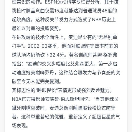
理常识的动作。ESPN运动科学专栏曾分析，其干拔
跳投时膝盖弯曲仅需15度就能达到普通球员45度的
起跳高度，这种反关节发力方式造就了NBA历史上
最难以封盖的投篮姿势。
在进攻端的技术全面性上，麦迪是少有的"无差别单
打手"。2002-03赛季，他面对联盟防守效率前五的
球队场均仍能砍下32.4分。著名训练师蒂姆·格罗弗
指出："麦迪的交叉步幅度比艾弗森更大，第一步启
动速度媲美巅峰乔丹，这种结合爆发力与节奏感的突
破至今无人能完美复刻。
其标志性的"睡眼惺忪"表情更形成强烈反差魅力。
NBA官方摄影师安德鲁·伯恩斯坦回忆："当其他球员
龇牙咧嘴突破时，麦迪总像刚睡醒般轻松掠过防守
者。这种举重若轻的优雅，重新定义了超级巨星的气
场表现。