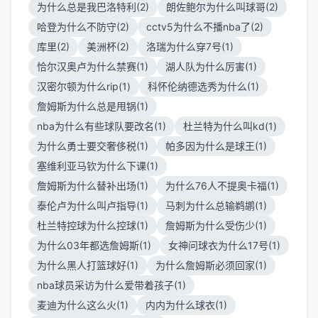
为什么总是我巴洛特利(2)
朗佐鲍尔为什么叫球哥(2)
哈登为什么不防守(2)
cctv5为什么不播nba了(2)
库里(2)
美洲杯(2)
洛瑞为什么穿7号(1)
恰尔汉奥卢为什么禁赛(1)
湖人队为什么厉害(1)
汉密尔顿为什么rip(1)
科怀伦纳德选秀为什么(1)
詹姆斯为什么总是甩锅(1)
nba为什么有些球队要改名(1)
杜兰特为什么叫kd(1)
为什么勇士要交奢侈税(1)
帕多因为什么是球王(1)
塞维利亚马钦为什么下课(1)
詹姆斯为什么替补出场(1)
为什么76人不提奥卡福(1)
泰伦卢为什么叫卢指导(1)
马刺为什么总输鹈鹕(1)
杜兰特控球为什么控球(1)
詹姆斯为什么受伤少(1)
为什么03年都选詹姆斯(1)
女神问球衣为什么17号(1)
为什么黑人打篮球好(1)
为什么詹姆斯必须回家(1)
nba球员采访为什么爱带着孩子(1)
麦迪为什么这么火(1)
内内为什么球衣(1)