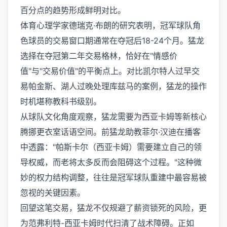
百分点的趋势形成鲜明对比。
体育心理学家德瑞克·布朗的研究表明，冠军球队角
色球员的交易窗口期通常在夺冠后18-24个月。猛龙
选择在夺冠第二年交易格林，恰好在"情感价
值"与"交易价值"的平衡点上。对比凯尔特人过早交
易帕金斯、湖人过晚处理库兹马的案例，猛龙的操作
时机堪称教科书级别。
从球队文化角度观察，猛龙需要为西亚卡姆等新核心
腾挪更衣室话语空间。前猛龙助教菲尔·汉迪在播客
中透露："帕斯卡尔（西亚卡姆）需要建立自己的领
导权威，而老将太多反而会阻碍这个过程。"这种微
妙的权力结构调整，往往是冠军球队重建中最容易被
忽视的关键因素。
回望这笔交易，猛龙不仅规避了薪资锁死的风险，更
为范弗利特-西亚卡姆时代扫清了战术障碍。正如