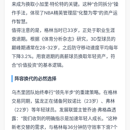
来成为换取小加里·特伦特的关键。这种"合同拆分"操
作手法，体现了NBA精英管理层"化整为零"的资产运
作智慧。
值得注意的是，格林当时已33岁，正处于职业生涯
衰退期。根据《体育分析杂志》研究，3D型球员的
巅峰期通常在28-32岁，之后防守移动速度平均每年
下降3.2%。用衰退期的高薪球员换取年轻资产，符
合"价值投资"的基本逻辑。
阵容换代的必然选择
乌杰里团队始终奉行"领先半步"的重建策略。在格林
交易同期，猛龙正在储备阿奴诺比（23岁）、弗林
（22岁）等年轻球员。发展联盟主管乔迪·弗格森透
露："我们收到的明确指示是加速年轻人成长。"这种
新老交替的需求，与格林每36分钟防守效率下滑7个