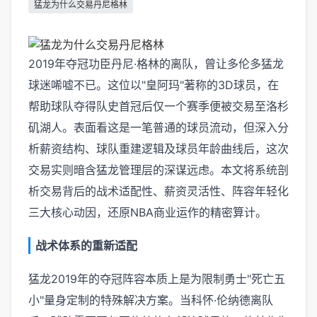
猛龙为什么交易丹尼格林
2019年夺冠功臣丹尼·格林的离队，曾让多伦多猛龙
球迷唏嘘不已。这位以"皇阿玛"著称的3D球员，在
帮助球队夺得队史首冠后仅一个赛季便被交易至洛杉
矶湖人。表面看这是一笔普通的球员流动，但深入分
析薪资结构、球队重建逻辑及球员年龄曲线后，这次
交易实则暗含猛龙管理层的深谋远虑。本文将系统剖
析交易背后的战术适配性、薪资灵活性、阵容年轻化
三大核心动因，还原NBA商业运作的精密算计。
战术体系的重新适配
猛龙2019年的夺冠阵容本质上是为限制勇士"死亡五
小"量身定制的特殊解决方案。当科怀·伦纳德离队