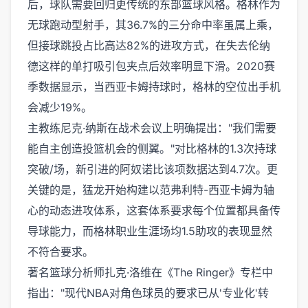
后，球队需要回归更传统的东部篮球风格。格林作为
无球跑动型射手，其36.7%的三分命中率虽属上乘，
但接球跳投占比高达82%的进攻方式，在失去伦纳
德这样的单打吸引包夹点后效率明显下滑。2020赛
季数据显示，当西亚卡姆持球时，格林的空位出手机
会减少19%。
主教练尼克·纳斯在战术会议上明确提出："我们需要
能自主创造投篮机会的侧翼。"对比格林的1.3次持球
突破/场，新引进的阿奴诺比该项数据达到4.7次。更
关键的是，猛龙开始构建以范弗利特-西亚卡姆为轴
心的动态进攻体系，这套体系要求每个位置都具备传
导球能力，而格林职业生涯场均1.5助攻的表现显然
不符合要求。
著名篮球分析师扎克·洛维在《The Ringer》专栏中
指出："现代NBA对角色球员的要求已从'专业化'转