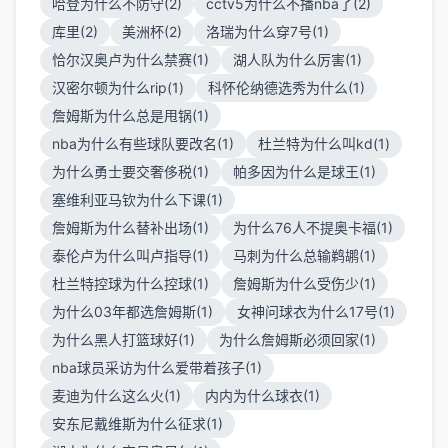
哈登为什么不防守(2)
cctv5为什么不播nba了(2)
库里(2)
美洲杯(2)
洛瑞为什么穿7号(1)
恰尔汉奥卢为什么禁赛(1)
湖人队为什么厉害(1)
汉密尔顿为什么rip(1)
科怀伦纳德选秀为什么(1)
詹姆斯为什么总是甩锅(1)
nba为什么有些球队要改名(1)
杜兰特为什么叫kd(1)
为什么勇士要交奢侈税(1)
帕多因为什么是球王(1)
塞维利亚马钦为什么下课(1)
詹姆斯为什么替补出场(1)
为什么76人不提奥卡福(1)
泰伦卢为什么叫卢指导(1)
马刺为什么总输鹈鹕(1)
杜兰特控球为什么控球(1)
詹姆斯为什么受伤少(1)
为什么03年都选詹姆斯(1)
女神问球衣为什么17号(1)
为什么黑人打篮球好(1)
为什么詹姆斯必须回家(1)
nba球员采访为什么爱带着孩子(1)
麦迪为什么这么火(1)
内内为什么球衣(1)
安东尼戴维斯为什么征求(1)