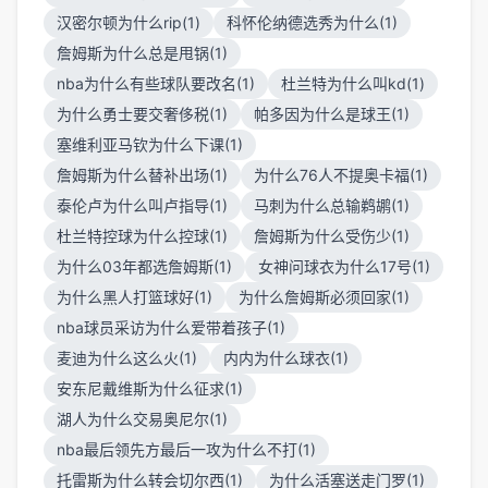
汉密尔顿为什么rip(1)
科怀伦纳德选秀为什么(1)
詹姆斯为什么总是甩锅(1)
nba为什么有些球队要改名(1)
杜兰特为什么叫kd(1)
为什么勇士要交奢侈税(1)
帕多因为什么是球王(1)
塞维利亚马钦为什么下课(1)
詹姆斯为什么替补出场(1)
为什么76人不提奥卡福(1)
泰伦卢为什么叫卢指导(1)
马刺为什么总输鹈鹕(1)
杜兰特控球为什么控球(1)
詹姆斯为什么受伤少(1)
为什么03年都选詹姆斯(1)
女神问球衣为什么17号(1)
为什么黑人打篮球好(1)
为什么詹姆斯必须回家(1)
nba球员采访为什么爱带着孩子(1)
麦迪为什么这么火(1)
内内为什么球衣(1)
安东尼戴维斯为什么征求(1)
湖人为什么交易奥尼尔(1)
nba最后领先方最后一攻为什么不打(1)
托雷斯为什么转会切尔西(1)
为什么活塞送走门罗(1)