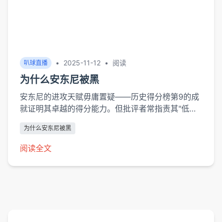
•
2025-11-12
•
阅读
叭球直播
为什么安东尼被黑
安东尼的进攻天赋毋庸置疑——历史得分榜第9的成
就证明其卓越的得分能力。但批评者常指责其"低效
单打"，2013-14赛季尼克斯时期34.3%的孤立单打
为什么安东尼被黑
占比确实高于联盟平均（22.1%）。ESPN分析师
ZachLowe...
阅读全文