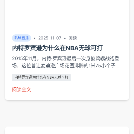
•
2025-11-07
•
阅读
叭球直播
内特罗宾逊为什么在NBA无球可打
2015年11月，内特·罗宾逊最后一次身披鹈鹕战袍登
场，这位曾让麦迪逊广场花园沸腾的1米75小个子，
最终没能等到下一份NBA合同。他的故事像一则现
内特罗宾逊为什么在NBA无球可打
代篮球寓言——即使拥有三座扣篮王奖杯、单场45
分的爆发力，以及"小土豆"式的励志标签，职业篮球
阅读全文
的残酷筛选机制依然将他拒之门外。这种现象背后，
是NBA进化论与球员特质之间的深刻矛盾。身体条
件的先天局限在平均...