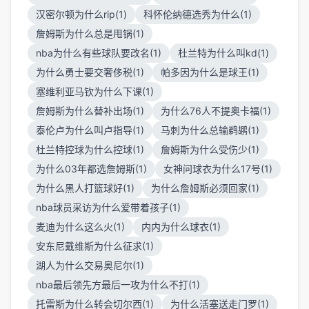
汉密尔顿为什么rip(1)
科怀伦纳德选秀为什么(1)
詹姆斯为什么总是甩锅(1)
nba为什么有些球队要改名(1)
杜兰特为什么叫kd(1)
为什么勇士要交奢侈税(1)
帕多因为什么是球王(1)
塞维利亚马钦为什么下课(1)
詹姆斯为什么替补出场(1)
为什么76人不提奥卡福(1)
泰伦卢为什么叫卢指导(1)
马刺为什么总输鹈鹕(1)
杜兰特控球为什么控球(1)
詹姆斯为什么受伤少(1)
为什么03年都选詹姆斯(1)
女神问球衣为什么17号(1)
为什么黑人打篮球好(1)
为什么詹姆斯必须回家(1)
nba球员采访为什么爱带着孩子(1)
麦迪为什么这么火(1)
内内为什么球衣(1)
安东尼戴维斯为什么征求(1)
湖人为什么交易奥尼尔(1)
nba最后领先方最后一攻为什么不打(1)
托雷斯为什么转会切尔西(1)
为什么活塞送走门罗(1)