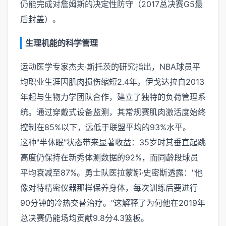
仍能完成对詹姆斯的决定性防守（2017总决赛G5最
后封盖）。
生理机能的科学管理
运动医学专家杰夫·斯托茨的研究指出，NBA球员平
均职业生涯因肌肉损伤缩短2.4年。伊戈达拉自2013
年起与生物力学团队合作，建立了独特的负荷管理系
统。通过穿戴式设备监测，其常规赛肌肉激活度始终
控制在85%以下，远低于联盟平均的93%水平。
这种"半休眠"状态带来显著收益：35岁时其垂直起跳
高度仍保持在新秀体测数据的92%，而同龄段球员
平均衰减至87%。勇士队医拉蒙娜·史密斯透露："他
像对待精密仪器那样保养身体，每次训练后要进行
90分钟的冷热交替治疗。"这解释了为何他在2019年
总决赛仍能场均贡献9.8分4.3篮板。