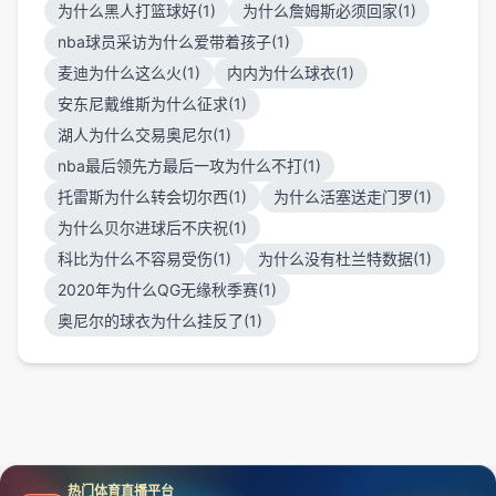
为什么黑人打篮球好(1)
为什么詹姆斯必须回家(1)
nba球员采访为什么爱带着孩子(1)
麦迪为什么这么火(1)
内内为什么球衣(1)
安东尼戴维斯为什么征求(1)
湖人为什么交易奥尼尔(1)
nba最后领先方最后一攻为什么不打(1)
托雷斯为什么转会切尔西(1)
为什么活塞送走门罗(1)
为什么贝尔进球后不庆祝(1)
科比为什么不容易受伤(1)
为什么没有杜兰特数据(1)
2020年为什么QG无缘秋季赛(1)
奥尼尔的球衣为什么挂反了(1)
热门体育直播平台