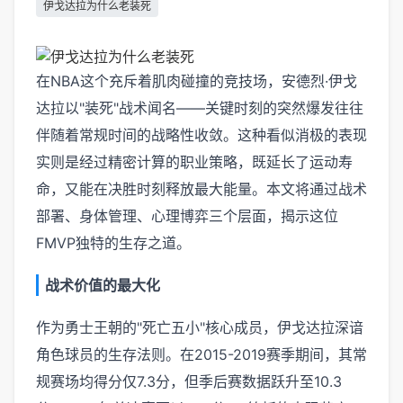
伊戈达拉为什么老装死
在NBA这个充斥着肌肉碰撞的竞技场，安德烈·伊戈
达拉以"装死"战术闻名——关键时刻的突然爆发往往
伴随着常规时间的战略性收敛。这种看似消极的表现
实则是经过精密计算的职业策略，既延长了运动寿
命，又能在决胜时刻释放最大能量。本文将通过战术
部署、身体管理、心理博弈三个层面，揭示这位
FMVP独特的生存之道。
战术价值的最大化
作为勇士王朝的"死亡五小"核心成员，伊戈达拉深谙
角色球员的生存法则。在2015-2019赛季期间，其常
规赛场均得分仅7.3分，但季后赛数据跃升至10.3