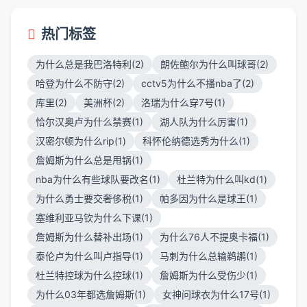
热门标签
为什么总是我巴洛特利(2)
朗佐鲍尔为什么叫球哥(2)
哈登为什么不防守(2)
cctv5为什么不播nba了(2)
库里(2)
美洲杯(2)
洛瑞为什么穿7号(1)
恰尔汉奥卢为什么禁赛(1)
湖人队为什么厉害(1)
汉密尔顿为什么rip(1)
科怀伦纳德选秀为什么(1)
詹姆斯为什么总是甩锅(1)
nba为什么有些球队要改名(1)
杜兰特为什么叫kd(1)
为什么勇士要交奢侈税(1)
帕多因为什么是球王(1)
塞维利亚马钦为什么下课(1)
詹姆斯为什么替补出场(1)
为什么76人不提奥卡福(1)
泰伦卢为什么叫卢指导(1)
马刺为什么总输鹈鹕(1)
杜兰特控球为什么控球(1)
詹姆斯为什么受伤少(1)
为什么03年都选詹姆斯(1)
女神问球衣为什么17号(1)