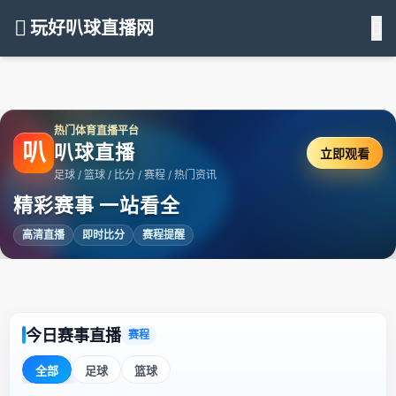
玩好叭球直播网
热门体育直播平台
叭
叭球直播
立即观看
足球 / 篮球 / 比分 / 赛程 / 热门资讯
精彩赛事 一站看全
高清直播
即时比分
赛程提醒