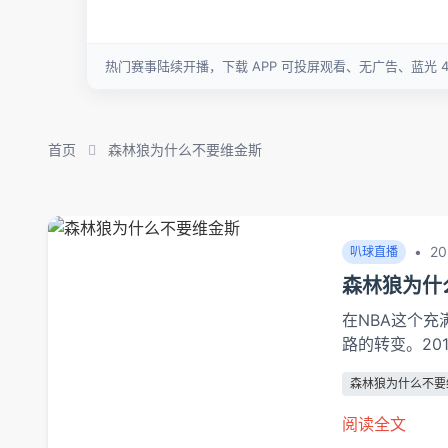
首页
森林狼为什么不要维金斯
•
20
叭球直播
森林狼为什
在NBA这个
路的转变。20
勇士，这个决
森林狼为什么不要
2014年状
化重塑、竞技
阅读全文
选秀大年的状元