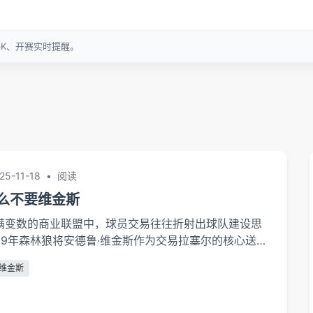
25-11-18
•
阅读
么不要维金斯
充满变数的商业联盟中，球员交易往往折射出球队建设思
19年森林狼将安德鲁·维金斯作为交易拉塞尔的核心送往
定背后隐藏着球队管理层对建队方向的重新定位。这位
维金斯
元秀的离开，不仅是简单的球员更替，更是森林狼在球队文
目标调整过程中的关键转折点。竞技表现未达预期作为
，维金斯在森林狼的五个半赛季中场均贡献19.7分4.3