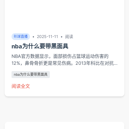
•
2025-11-11
•
阅读
叭球直播
nba为什么要带黑面具
NBA官方数据显示，面部损伤占篮球运动伤害的
12%，鼻骨骨折更是常见伤病。2013年科比在对抗
中鼻梁骨折后，定制碳纤维黑面具的刚性支撑力比透
nba为什么要带黑面具
明面具高47%，能有效分散冲击力。克利夫兰诊所运
动医学专家戴维·佩特尔的研究指出，...
阅读全文