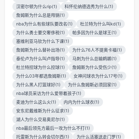
汉密尔顿为什么rip(1)
科怀伦纳德选秀为什么(1)
詹姆斯为什么总是甩锅(1)
nba为什么有些球队要改名(1)
杜兰特为什么叫kd(1)
为什么勇士要交奢侈税(1)
帕多因为什么是球王(1)
塞维利亚马钦为什么下课(1)
詹姆斯为什么替补出场(1)
为什么76人不提奥卡福(1)
泰伦卢为什么叫卢指导(1)
马刺为什么总输鹈鹕(1)
杜兰特控球为什么控球(1)
詹姆斯为什么受伤少(1)
为什么03年都选詹姆斯(1)
女神问球衣为什么17号(1)
为什么黑人打篮球好(1)
为什么詹姆斯必须回家(1)
nba球员采访为什么爱带着孩子(1)
麦迪为什么这么火(1)
内内为什么球衣(1)
安东尼戴维斯为什么征求(1)
湖人为什么交易奥尼尔(1)
nba最后领先方最后一攻为什么不打(1)
托雷斯为什么转会切尔西(1)
为什么活塞送走门罗(1)