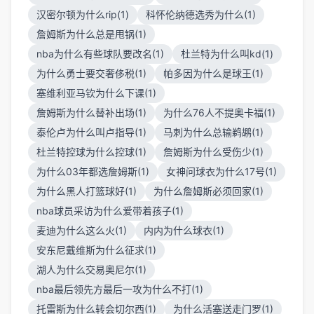
汉密尔顿为什么rip(1)
科怀伦纳德选秀为什么(1)
詹姆斯为什么总是甩锅(1)
nba为什么有些球队要改名(1)
杜兰特为什么叫kd(1)
为什么勇士要交奢侈税(1)
帕多因为什么是球王(1)
塞维利亚马钦为什么下课(1)
詹姆斯为什么替补出场(1)
为什么76人不提奥卡福(1)
泰伦卢为什么叫卢指导(1)
马刺为什么总输鹈鹕(1)
杜兰特控球为什么控球(1)
詹姆斯为什么受伤少(1)
为什么03年都选詹姆斯(1)
女神问球衣为什么17号(1)
为什么黑人打篮球好(1)
为什么詹姆斯必须回家(1)
nba球员采访为什么爱带着孩子(1)
麦迪为什么这么火(1)
内内为什么球衣(1)
安东尼戴维斯为什么征求(1)
湖人为什么交易奥尼尔(1)
nba最后领先方最后一攻为什么不打(1)
托雷斯为什么转会切尔西(1)
为什么活塞送走门罗(1)