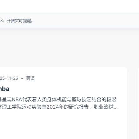
25-11-26
•
阅读
ba
峰呈现NBA代表着人类身体机能与篮球技艺结合的极限
省理工学院运动实验室2024年的研究报告，职业篮球运
跳高度、横向移动速度等数据较二十年前提升23%，这
生了更华丽的比赛场面。勒布朗·詹姆斯战斧劈扣时腾空
米，斯蒂芬·库里三分球的旋转速率高达...