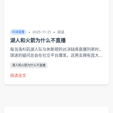
•
2025-11-21
•
阅读
叭球直播
湖人和火箭为什么不直播
每当洛杉矶湖人队与休斯顿的对决缺席直播列表时，
球迷的疑问总会在社交平台爆发。这两支拥有庞大中
国球迷基础的NBA球队，其赛事转播权的分配牵动
湖人和火箭为什么不直播
着价值数亿美元的媒体版权网络。从传统电视时代到
流媒体革命，比赛直播的决策早已超越单纯的体育竞
阅读全文
技范畴，成为资本、技术和受众心理的多重博弈。媒
体版权争夺战NBA现行...