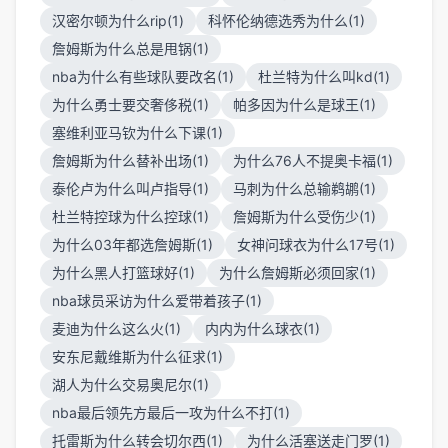
汉密尔顿为什么rip(1)
科怀伦纳德选秀为什么(1)
詹姆斯为什么总是甩锅(1)
nba为什么有些球队要改名(1)
杜兰特为什么叫kd(1)
为什么勇士要交奢侈税(1)
帕多因为什么是球王(1)
塞维利亚马钦为什么下课(1)
詹姆斯为什么替补出场(1)
为什么76人不提奥卡福(1)
泰伦卢为什么叫卢指导(1)
马刺为什么总输鹈鹕(1)
杜兰特控球为什么控球(1)
詹姆斯为什么受伤少(1)
为什么03年都选詹姆斯(1)
女神问球衣为什么17号(1)
为什么黑人打篮球好(1)
为什么詹姆斯必须回家(1)
nba球员采访为什么爱带着孩子(1)
麦迪为什么这么火(1)
内内为什么球衣(1)
安东尼戴维斯为什么征求(1)
湖人为什么交易奥尼尔(1)
nba最后领先方最后一攻为什么不打(1)
托雷斯为什么转会切尔西(1)
为什么活塞送走门罗(1)