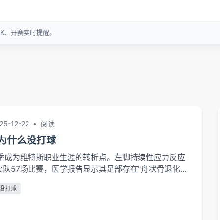
25-12-22
•
阅读
为什么没打球
20赛季成为维特斯职业生涯的转折点。左脚持续性应力反应
火队57场比赛，医学报告显示其足部存在"舟状骨退化性
专家Dr.RajpalBrar指出："这类伤病需要6-8个月绝对
没打球
的赛程压力往往迫使球员提前复出。2020年转会灰熊期
并发症进一步延长其...