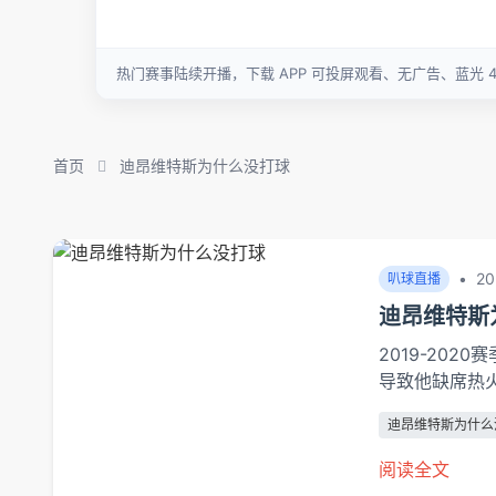
首页
迪昂维特斯为什么没打球
•
20
叭球直播
迪昂维特斯
2019-20
导致他缺席热
病变"。运动医学
迪昂维特斯为什么
静养，但NBA
间，踝关节手术
阅读全文