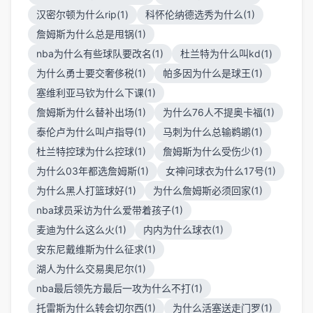
汉密尔顿为什么rip(1)
科怀伦纳德选秀为什么(1)
詹姆斯为什么总是甩锅(1)
nba为什么有些球队要改名(1)
杜兰特为什么叫kd(1)
为什么勇士要交奢侈税(1)
帕多因为什么是球王(1)
塞维利亚马钦为什么下课(1)
詹姆斯为什么替补出场(1)
为什么76人不提奥卡福(1)
泰伦卢为什么叫卢指导(1)
马刺为什么总输鹈鹕(1)
杜兰特控球为什么控球(1)
詹姆斯为什么受伤少(1)
为什么03年都选詹姆斯(1)
女神问球衣为什么17号(1)
为什么黑人打篮球好(1)
为什么詹姆斯必须回家(1)
nba球员采访为什么爱带着孩子(1)
麦迪为什么这么火(1)
内内为什么球衣(1)
安东尼戴维斯为什么征求(1)
湖人为什么交易奥尼尔(1)
nba最后领先方最后一攻为什么不打(1)
托雷斯为什么转会切尔西(1)
为什么活塞送走门罗(1)