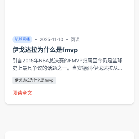
•
2025-11-10
•
阅读
叭球直播
伊戈达拉为什么是fmvp
引言2015年NBA总决赛的FMVP归属至今仍是篮球
史上最具争议的话题之一。当安德烈·伊戈达拉从斯
蒂芬·库里手中接过奖杯时，舆论场瞬间分裂为两种
伊戈达拉为什么是fmvp
声音：一种认为这是对“团队篮球”和“防守价值”的终
极肯定，另一种则质疑数据更耀眼的库里为何被忽
阅读全文
视。本文将跳出简单的数据对比，从战术变革、对位
价值、历史语境三个维度，还原这一决定的合理性，
并探讨...