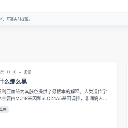
25-11-10
•
阅读
什么那么黑
日利亚血统为其肤色提供了最根本的解释。人类遗传学
主要由MC1R基因和SLC24A5基因调控，非洲裔人群
素大量合成的基因变体（Jablonski,2012）。其父
么黑
移民，将...