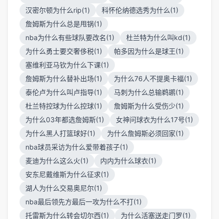
汉密尔顿为什么rip(1)
科怀伦纳德选秀为什么(1)
詹姆斯为什么总是甩锅(1)
nba为什么有些球队要改名(1)
杜兰特为什么叫kd(1)
为什么勇士要交奢侈税(1)
帕多因为什么是球王(1)
塞维利亚马钦为什么下课(1)
詹姆斯为什么替补出场(1)
为什么76人不提奥卡福(1)
泰伦卢为什么叫卢指导(1)
马刺为什么总输鹈鹕(1)
杜兰特控球为什么控球(1)
詹姆斯为什么受伤少(1)
为什么03年都选詹姆斯(1)
女神问球衣为什么17号(1)
为什么黑人打篮球好(1)
为什么詹姆斯必须回家(1)
nba球员采访为什么爱带着孩子(1)
麦迪为什么这么火(1)
内内为什么球衣(1)
安东尼戴维斯为什么征求(1)
湖人为什么交易奥尼尔(1)
nba最后领先方最后一攻为什么不打(1)
托雷斯为什么转会切尔西(1)
为什么活塞送走门罗(1)