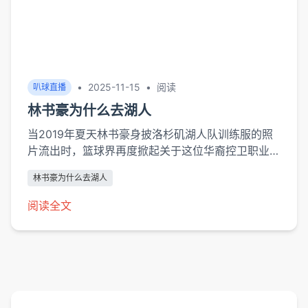
•
2025-11-15
•
阅读
叭球直播
林书豪为什么去湖人
当2019年夏天林书豪身披洛杉矶湖人队训练服的照
片流出时，篮球界再度掀起关于这位华裔控卫职业生
涯走向的讨论。从纽约尼克斯时期的“林疯狂”现象，
林书豪为什么去湖人
到辗转多队后的沉淀，这次加盟西部豪门的决定背
后，既有职业球员对竞技舞台的追求，也暗含商业联
阅读全文
盟的运作逻辑。本文将系统剖析这一选择的深层动
因。职业发展的战略选择在加盟湖人时，31岁的林
书豪正处在控卫球员的黄金年龄末期。据ES...