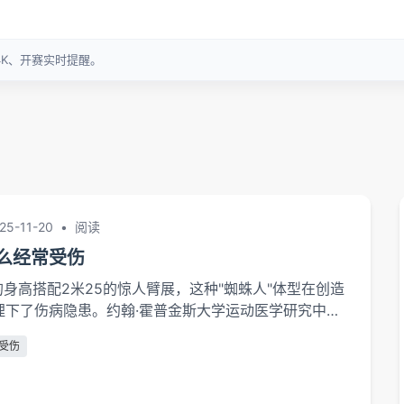
25-11-20
•
阅读
么经常受伤
的身高搭配2米25的惊人臂展，这种"蜘蛛人"体型在创造
埋下了伤病隐患。约翰·霍普金斯大学运动医学研究中心
2米05的NBA球员膝关节受伤概率是普通球员的3.2
受伤
细的骨架（入联盟时仅97公斤）难以承受其大幅变向的
17年勇士队医曾透露其小腿肌肉质量比同等身高球员平均
的骨骼肌肉结构使其成为"生物力...