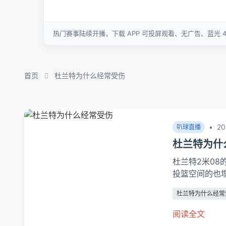
首页
杜兰特为什么经常受伤
•
20
叭球直播
杜兰特为什
杜兰特2米08
投篮空间的也
发现，身高超过
杜兰特为什么经常
倍。杜兰特纤
冲击力，20
阅读全文
低18%。独特