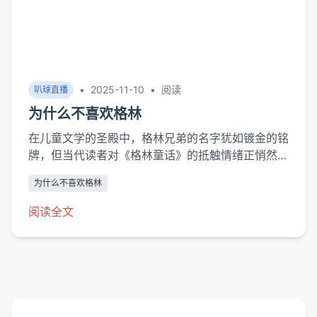
•
2025-11-10
•
阅读
叭球直播
为什么不喜欢格林
在儿童文学的圣殿中，格林兄弟的名字犹如镀金的铭
牌，但当代读者对《格林童话》的抵触情绪正悄然蔓
延。这种反叛并非对经典的简单否定，而是集体意识
为什么不喜欢格林
对暴力叙事、性别偏见与文化霸权的觉醒。当小红帽
的狼外婆被解读为性隐喻，当白雪公主的被动等待被
阅读全文
视为厌女症范本，格林童话正经历一场祛魅运动——
人们开始质问：这些故事...