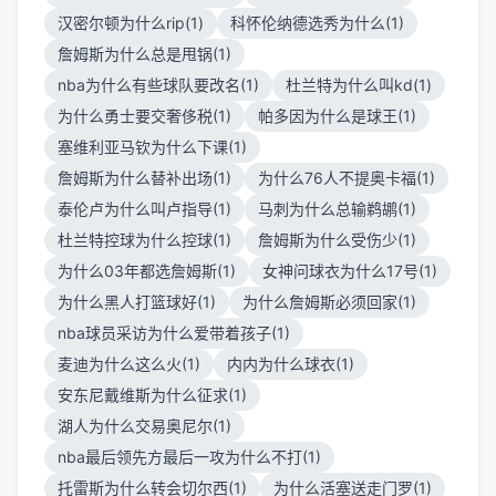
汉密尔顿为什么rip(1)
科怀伦纳德选秀为什么(1)
詹姆斯为什么总是甩锅(1)
nba为什么有些球队要改名(1)
杜兰特为什么叫kd(1)
为什么勇士要交奢侈税(1)
帕多因为什么是球王(1)
塞维利亚马钦为什么下课(1)
詹姆斯为什么替补出场(1)
为什么76人不提奥卡福(1)
泰伦卢为什么叫卢指导(1)
马刺为什么总输鹈鹕(1)
杜兰特控球为什么控球(1)
詹姆斯为什么受伤少(1)
为什么03年都选詹姆斯(1)
女神问球衣为什么17号(1)
为什么黑人打篮球好(1)
为什么詹姆斯必须回家(1)
nba球员采访为什么爱带着孩子(1)
麦迪为什么这么火(1)
内内为什么球衣(1)
安东尼戴维斯为什么征求(1)
湖人为什么交易奥尼尔(1)
nba最后领先方最后一攻为什么不打(1)
托雷斯为什么转会切尔西(1)
为什么活塞送走门罗(1)