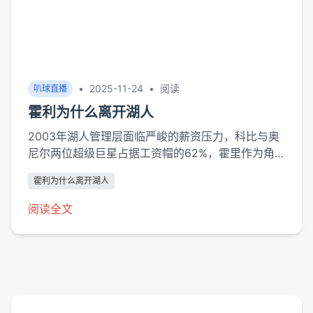
•
2025-11-24
•
阅读
叭球直播
霍利为什么离开湖人
2003年湖人管理层面临严峻的薪资压力，科比与奥
尼尔两位超级巨星占据工资帽的62%，霍里作为角
色球员虽在2002年西决G4投进绝杀三分，但34岁
霍利为什么离开湖人
的年龄使球队不愿为其提供长期合同。据《洛杉矶时
报》报道，湖人仅开出2年600万的续约报价，而马
阅读全文
刺提供的3年1100万合同更具诚意。劳资...