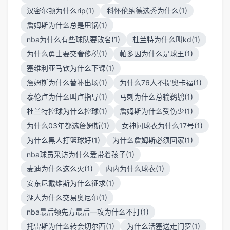
汉密尔顿为什么rip(1)
科怀伦纳德选秀为什么(1)
詹姆斯为什么总是甩锅(1)
nba为什么有些球队要改名(1)
杜兰特为什么叫kd(1)
为什么勇士要交奢侈税(1)
帕多因为什么是球王(1)
塞维利亚马钦为什么下课(1)
詹姆斯为什么替补出场(1)
为什么76人不提奥卡福(1)
泰伦卢为什么叫卢指导(1)
马刺为什么总输鹈鹕(1)
杜兰特控球为什么控球(1)
詹姆斯为什么受伤少(1)
为什么03年都选詹姆斯(1)
女神问球衣为什么17号(1)
为什么黑人打篮球好(1)
为什么詹姆斯必须回家(1)
nba球员采访为什么爱带着孩子(1)
麦迪为什么这么火(1)
内内为什么球衣(1)
安东尼戴维斯为什么征求(1)
湖人为什么交易奥尼尔(1)
nba最后领先方最后一攻为什么不打(1)
托雷斯为什么转会切尔西(1)
为什么活塞送走门罗(1)