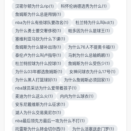
汉密尔顿为什么rip(1)
科怀伦纳德选秀为什么(1)
詹姆斯为什么总是甩锅(1)
nba为什么有些球队要改名(1)
杜兰特为什么叫kd(1)
为什么勇士要交奢侈税(1)
帕多因为什么是球王(1)
塞维利亚马钦为什么下课(1)
詹姆斯为什么替补出场(1)
为什么76人不提奥卡福(1)
泰伦卢为什么叫卢指导(1)
马刺为什么总输鹈鹕(1)
杜兰特控球为什么控球(1)
詹姆斯为什么受伤少(1)
为什么03年都选詹姆斯(1)
女神问球衣为什么17号(1)
为什么黑人打篮球好(1)
为什么詹姆斯必须回家(1)
nba球员采访为什么爱带着孩子(1)
麦迪为什么这么火(1)
内内为什么球衣(1)
安东尼戴维斯为什么征求(1)
湖人为什么交易奥尼尔(1)
nba最后领先方最后一攻为什么不打(1)
托雷斯为什么转会切尔西(1)
为什么活塞送走门罗(1)