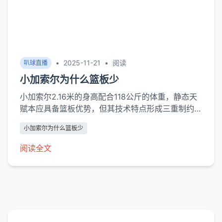
•
2025-11-21
•
阅读
叭球直播
小加索尔为什么篮板少
小加索尔2.16米的身高配合118公斤的体重，静态天
赋本应具备篮板优势，但其技术特点形成三重制约。
欧洲青训体系培养的投篮手感使其更倾向高位作业，
小加索尔为什么篮板少
职业生涯34.2%的三分出手集中在三分线外，这种空
间型打法直接减...
阅读全文