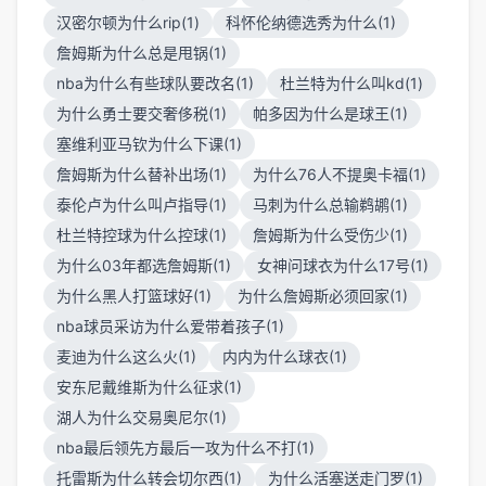
汉密尔顿为什么rip(1)
科怀伦纳德选秀为什么(1)
詹姆斯为什么总是甩锅(1)
nba为什么有些球队要改名(1)
杜兰特为什么叫kd(1)
为什么勇士要交奢侈税(1)
帕多因为什么是球王(1)
塞维利亚马钦为什么下课(1)
詹姆斯为什么替补出场(1)
为什么76人不提奥卡福(1)
泰伦卢为什么叫卢指导(1)
马刺为什么总输鹈鹕(1)
杜兰特控球为什么控球(1)
詹姆斯为什么受伤少(1)
为什么03年都选詹姆斯(1)
女神问球衣为什么17号(1)
为什么黑人打篮球好(1)
为什么詹姆斯必须回家(1)
nba球员采访为什么爱带着孩子(1)
麦迪为什么这么火(1)
内内为什么球衣(1)
安东尼戴维斯为什么征求(1)
湖人为什么交易奥尼尔(1)
nba最后领先方最后一攻为什么不打(1)
托雷斯为什么转会切尔西(1)
为什么活塞送走门罗(1)