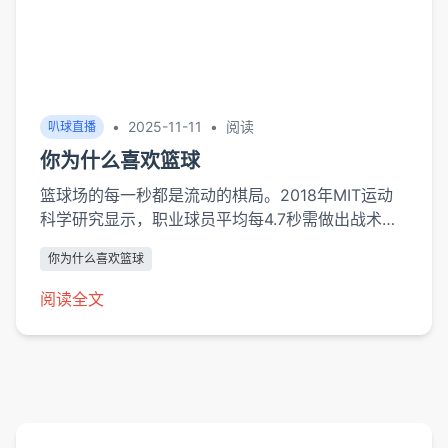
•
2025-11-11
•
阅读
叭球直播
你为什么喜欢篮球
篮球场的每一秒都是流动的棋局。2018年MIT运动
科学研究显示，职业球员平均每4.7秒需做出战术决
策，这种高强度认知负荷形成独特的"运动智商"培养
你为什么喜欢篮球
机制。当我阅读防守阵型时，大脑前额叶皮层与运动
皮层产生的协同效应，比解数学题时活跃度高出
阅读全文
23%（《神经运动学刊》2020）。战术手册中的"挡
拆配合"...