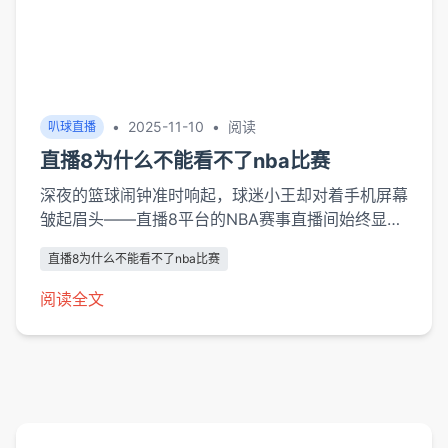
•
2025-11-10
•
阅读
叭球直播
直播8为什么不能看不了nba比赛
深夜的篮球闹钟准时响起，球迷小王却对着手机屏幕
皱起眉头——直播8平台的NBA赛事直播间始终显
示"内容不可用"。这个场景正在数以百万计的中国篮
直播8为什么不能看不了nba比赛
球爱好者中重复上演。作为曾经最受欢迎的体育赛事
聚合平台之一，直播8的NBA内容消失现象，实则折
阅读全文
射出数字时代体育版权战争的复杂生态。从版权规范
到商业博弈，从技术封锁到用户习惯变迁，这场"看
球难"的背后存在着多重交织的影响因素。版权政
策...