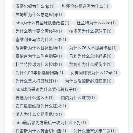
汉密尔顿为什么rip(1)
科怀伦纳德选秀为什么(1)
詹姆斯为什么总是甩锅(1)
nba为什么有些球队要改名(1)
杜兰特为什么叫kd(1)
为什么勇士要交奢侈税(1)
帕多因为什么是球王(1)
塞维利亚马钦为什么下课(1)
詹姆斯为什么替补出场(1)
为什么76人不提奥卡福(1)
泰伦卢为什么叫卢指导(1)
马刺为什么总输鹈鹕(1)
杜兰特控球为什么控球(1)
詹姆斯为什么受伤少(1)
为什么03年都选詹姆斯(1)
女神问球衣为什么17号(1)
为什么黑人打篮球好(1)
为什么詹姆斯必须回家(1)
nba球员采访为什么爱带着孩子(1)
麦迪为什么这么火(1)
内内为什么球衣(1)
安东尼戴维斯为什么征求(1)
湖人为什么交易奥尼尔(1)
nba最后领先方最后一攻为什么不打(1)
托雷斯为什么转会切尔西(1)
为什么活塞送走门罗(1)