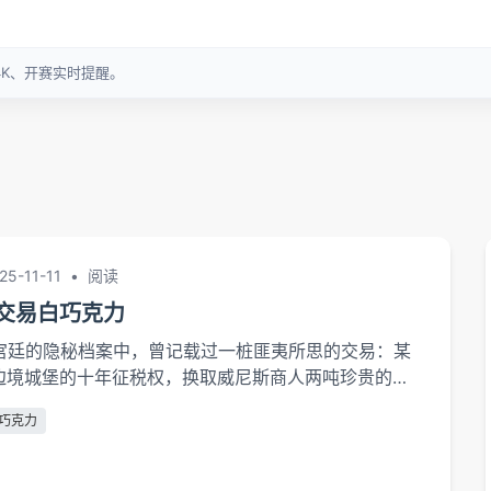
25-11-11
•
阅读
交易白巧克力
洲宫廷的隐秘档案中，曾记载过一桩匪夷所思的交易：某
边境城堡的十年征税权，换取威尼斯商人两吨珍贵的白
看似荒诞的物物交换，实则是早期全球化贸易的微观缩
巧克力
作为当时堪比黄金的奢侈商品，其流通轨迹折射出权力
机制，成为我们观察前现代政治经济的一...