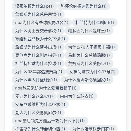
汉密尔顿为什么rip(1)
科怀伦纳德选秀为什么(1)
詹姆斯为什么总是甩锅(1)
nba为什么有些球队要改名(1)
杜兰特为什么叫kd(1)
为什么勇士要交奢侈税(1)
帕多因为什么是球王(1)
塞维利亚马钦为什么下课(1)
詹姆斯为什么替补出场(1)
为什么76人不提奥卡福(1)
泰伦卢为什么叫卢指导(1)
马刺为什么总输鹈鹕(1)
杜兰特控球为什么控球(1)
詹姆斯为什么受伤少(1)
为什么03年都选詹姆斯(1)
女神问球衣为什么17号(1)
为什么黑人打篮球好(1)
为什么詹姆斯必须回家(1)
nba球员采访为什么爱带着孩子(1)
麦迪为什么这么火(1)
内内为什么球衣(1)
安东尼戴维斯为什么征求(1)
湖人为什么交易奥尼尔(1)
nba最后领先方最后一攻为什么不打(1)
托雷斯为什么转会切尔西(1)
为什么活塞送走门罗(1)