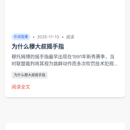
•
2025-11-10
•
阅读
叭球直播
为什么穆大叔摇手指
穆托姆博的摇手指最早出现在1991年新秀赛季，当
时联盟裁判将其视为挑衅动作而多次吹罚技术犯规。
据ESPN体育史学家赖特·汤普森考证，这个动作的合
为什么穆大叔摇手指
法性转折发生在1997年季后赛，穆托姆博对阵乔丹
的经典封盖后，裁判首次默许...
阅读全文