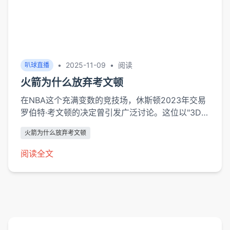
•
2025-11-09
•
阅读
叭球直播
火箭为什么放弃考文顿
在NBA这个充满变数的竞技场，休斯顿2023年交易
罗伯特·考文顿的决定曾引发广泛讨论。这位以"3D球
员"著称的锋线悍将，在效力火箭期间场均贡献8.5分
火箭为什么放弃考文顿
6.7篮板并保持34.6%的三分命中率，却在球队重建
过程中成为战略调整的牺牲品。这看似矛盾的决策背
阅读全文
后，实则隐藏着现代篮球经营中阵容构建、薪资...