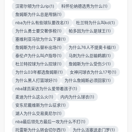
汉密尔顿为什么rip(1)
科怀伦纳德选秀为什么(1)
詹姆斯为什么总是甩锅(1)
nba为什么有些球队要改名(1)
杜兰特为什么叫kd(1)
为什么勇士要交奢侈税(1)
帕多因为什么是球王(1)
塞维利亚马钦为什么下课(1)
詹姆斯为什么替补出场(1)
为什么76人不提奥卡福(1)
泰伦卢为什么叫卢指导(1)
马刺为什么总输鹈鹕(1)
杜兰特控球为什么控球(1)
詹姆斯为什么受伤少(1)
为什么03年都选詹姆斯(1)
女神问球衣为什么17号(1)
为什么黑人打篮球好(1)
为什么詹姆斯必须回家(1)
nba球员采访为什么爱带着孩子(1)
麦迪为什么这么火(1)
内内为什么球衣(1)
安东尼戴维斯为什么征求(1)
湖人为什么交易奥尼尔(1)
nba最后领先方最后一攻为什么不打(1)
托雷斯为什么转会切尔西(1)
为什么活塞送走门罗(1)