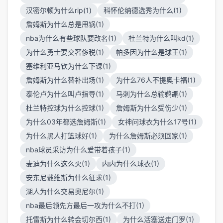
汉密尔顿为什么rip(1)
科怀伦纳德选秀为什么(1)
詹姆斯为什么总是甩锅(1)
nba为什么有些球队要改名(1)
杜兰特为什么叫kd(1)
为什么勇士要交奢侈税(1)
帕多因为什么是球王(1)
塞维利亚马钦为什么下课(1)
詹姆斯为什么替补出场(1)
为什么76人不提奥卡福(1)
泰伦卢为什么叫卢指导(1)
马刺为什么总输鹈鹕(1)
杜兰特控球为什么控球(1)
詹姆斯为什么受伤少(1)
为什么03年都选詹姆斯(1)
女神问球衣为什么17号(1)
为什么黑人打篮球好(1)
为什么詹姆斯必须回家(1)
nba球员采访为什么爱带着孩子(1)
麦迪为什么这么火(1)
内内为什么球衣(1)
安东尼戴维斯为什么征求(1)
湖人为什么交易奥尼尔(1)
nba最后领先方最后一攻为什么不打(1)
托雷斯为什么转会切尔西(1)
为什么活塞送走门罗(1)