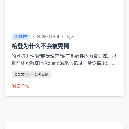
•
2025-11-09
•
阅读
叭球直播
哈登为什么不会被晃倒
哈登标志性的"底盘稳定"源于系统性的力量训练。根
据前体能教练IrvRoland的采访记录，哈登每周进行
三次针对性的核心肌群训练，重点强化腹横肌和竖脊
哈登为什么不会被晃倒
肌群，这使他能在对抗中保持躯干刚性。2020年
MIT斯隆体育分析会议论文显示，当防守者核心力量
阅读全文
达到哈登级别（卧推190公斤/深蹲240公斤）时，其
抗晃动能力比联盟平均水平高出47%。独特的身体姿
态构成第二重保障。运动生物力学专家D...