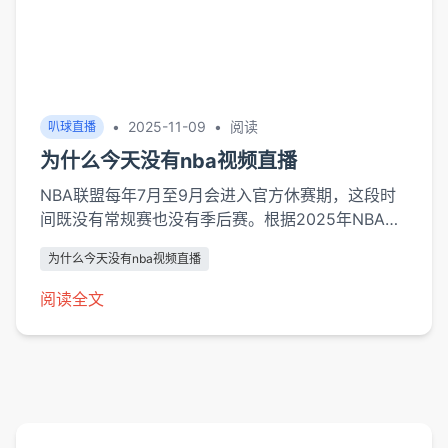
•
2025-11-09
•
阅读
叭球直播
为什么今天没有nba视频直播
NBA联盟每年7月至9月会进入官方休赛期，这段时
间既没有常规赛也没有季后赛。根据2025年NBA官
方日历，8月27日正处于夏季联赛结束（8月20日）
为什么今天没有nba视频直播
与新赛季训练营开始（9月25日）之间的真空期。联
盟运营总裁马克·塔图姆在《体育商业周刊》采访中
阅读全文
解释："这段空白期是各球队进行人员调整的关键窗
口，也是转...