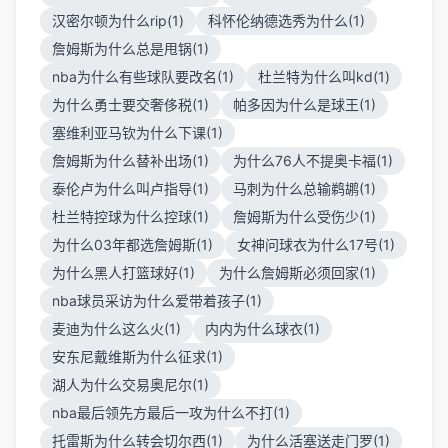
汉密尔顿为什么rip(1)
科怀伦纳德选秀为什么(1)
詹姆斯为什么总是甩锅(1)
nba为什么有些球队要改名(1)
杜兰特为什么叫kd(1)
为什么勇士要交奢侈税(1)
帕多因为什么是球王(1)
塞维利亚马钦为什么下课(1)
詹姆斯为什么替补出场(1)
为什么76人不提奥卡福(1)
泰伦卢为什么叫卢指导(1)
马刺为什么总输鹈鹕(1)
杜兰特控球为什么控球(1)
詹姆斯为什么受伤少(1)
为什么03年都选詹姆斯(1)
女神问球衣为什么17号(1)
为什么黑人打篮球好(1)
为什么詹姆斯必须回家(1)
nba球员采访为什么爱带着孩子(1)
麦迪为什么这么火(1)
内内为什么球衣(1)
安东尼戴维斯为什么征求(1)
湖人为什么交易奥尼尔(1)
nba最后领先方最后一攻为什么不打(1)
托雷斯为什么转会切尔西(1)
为什么活塞送走门罗(1)