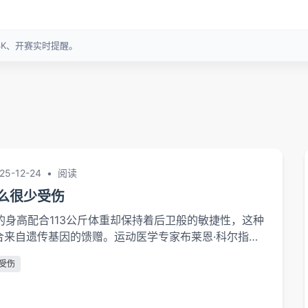
25-12-24
•
阅读
么很少受伤
米的身高配合113公斤体重却保持着后卫般的敏捷性，这种
合来自遗传基因的馈赠。运动医学专家布莱恩·科尔指
长度达到30.5厘米，超过99%的NBA球员，这种结构能
受伤
击。"其肌肉纤维类型检测显示快慢肌比例接近6:4，
耐力优势。更关键的是其身体结构的异常稳定性。加州
验室扫描发现，詹姆斯膝关节十字...