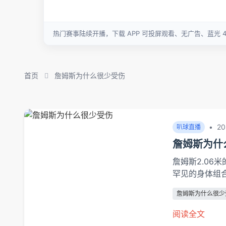
首页
詹姆斯为什么很少受伤
•
20
叭球直播
詹姆斯为什
詹姆斯2.06
罕见的身体组
出："他的跟腱
詹姆斯为什么很少
有效缓冲起跳冲
兼具爆发力与
阅读全文
大学人体工程实