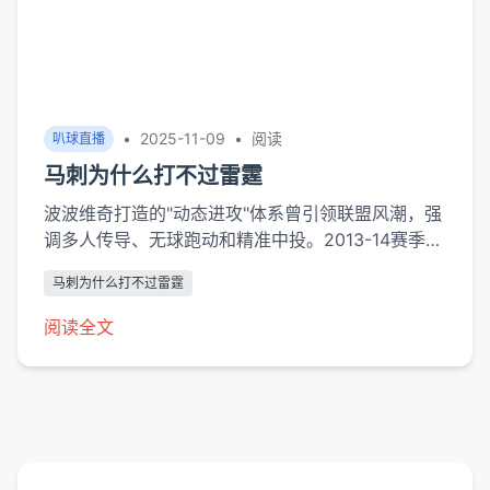
•
2025-11-09
•
阅读
叭球直播
马刺为什么打不过雷霆
波波维奇打造的"动态进攻"体系曾引领联盟风潮，强
调多人传导、无球跑动和精准中投。2013-14赛季马
刺团队助攻率67.8%创历史纪录，但面对雷霆时这套
马刺为什么打不过雷霆
体系遭遇严峻挑战。威斯布鲁克和杜兰特组成的锋卫
防线，凭借惊人的臂展（杜兰特臂展2.25米）和横
阅读全文
移速度，能有效切断马刺的传球路线。2016年季后
赛数据显...