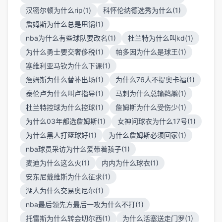
汉密尔顿为什么rip(1)
科怀伦纳德选秀为什么(1)
詹姆斯为什么总是甩锅(1)
nba为什么有些球队要改名(1)
杜兰特为什么叫kd(1)
为什么勇士要交奢侈税(1)
帕多因为什么是球王(1)
塞维利亚马钦为什么下课(1)
詹姆斯为什么替补出场(1)
为什么76人不提奥卡福(1)
泰伦卢为什么叫卢指导(1)
马刺为什么总输鹈鹕(1)
杜兰特控球为什么控球(1)
詹姆斯为什么受伤少(1)
为什么03年都选詹姆斯(1)
女神问球衣为什么17号(1)
为什么黑人打篮球好(1)
为什么詹姆斯必须回家(1)
nba球员采访为什么爱带着孩子(1)
麦迪为什么这么火(1)
内内为什么球衣(1)
安东尼戴维斯为什么征求(1)
湖人为什么交易奥尼尔(1)
nba最后领先方最后一攻为什么不打(1)
托雷斯为什么转会切尔西(1)
为什么活塞送走门罗(1)