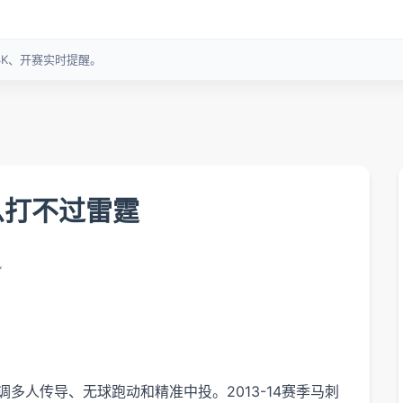
么打不过雷霆
讯
多人传导、无球跑动和精准中投。2013-14赛季马刺