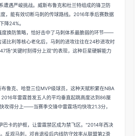
体系遭遇严峻挑战。威斯布鲁克和杜兰特组成的锋卫防
速度，能有效切断马刺的传球路线。2016年季后赛数据
下降24%。
强度换防策略，恰好击中了马刺体系最脆弱的环节——
吉诺比利等核心老化后，马刺的进攻往往在24秒进攻时
7场"关键时刻得分上双"的表现，这种巨星硬解能力
威斯布鲁克、哈登三位MVP级球员，这种天赋积累在NBA
2016年雷霆首发五人的平均垂直起跳高度达到86厘
快攻得分上——当赛季交锋中雷霆场均快攻21.3分，
伊巴卡的护框，让雷霆禁区成为禁飞区。"2014年西决
合。反观马刺，邓肯退役后内线防守效率从联盟第2滑