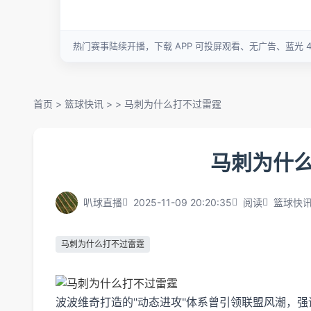
首页
>
篮球快讯
> >
马刺为什么打不过雷霆
马刺为什
叭球直播
2025-11-09 20:20:35
阅读
篮球快
马刺为什么打不过雷霆
波波维奇打造的"动态进攻"体系曾引领联盟风潮，强调