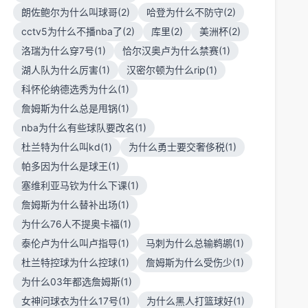
朗佐鲍尔为什么叫球哥(2)
哈登为什么不防守(2)
cctv5为什么不播nba了(2)
库里(2)
美洲杯(2)
洛瑞为什么穿7号(1)
恰尔汉奥卢为什么禁赛(1)
湖人队为什么厉害(1)
汉密尔顿为什么rip(1)
科怀伦纳德选秀为什么(1)
詹姆斯为什么总是甩锅(1)
nba为什么有些球队要改名(1)
杜兰特为什么叫kd(1)
为什么勇士要交奢侈税(1)
帕多因为什么是球王(1)
塞维利亚马钦为什么下课(1)
詹姆斯为什么替补出场(1)
为什么76人不提奥卡福(1)
泰伦卢为什么叫卢指导(1)
马刺为什么总输鹈鹕(1)
杜兰特控球为什么控球(1)
詹姆斯为什么受伤少(1)
为什么03年都选詹姆斯(1)
女神问球衣为什么17号(1)
为什么黑人打篮球好(1)