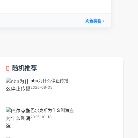
随机推荐
nba为什么停止传播
2025-09-05
巴尔克斯为什么叫海盗
2025-10-18