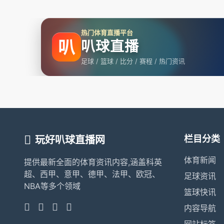
热门体育直播平台
叭
叭球直播
足球 / 篮球 / 比分 / 赛程 / 热门资讯
栏目分类
玩好叭球直播网
体育新闻
提供最新全面的体育资讯内容,涵盖科英
超、西甲、意甲、德甲、法甲、欧冠、
足球资讯
NBA等多个领域
篮球快讯
内容导航