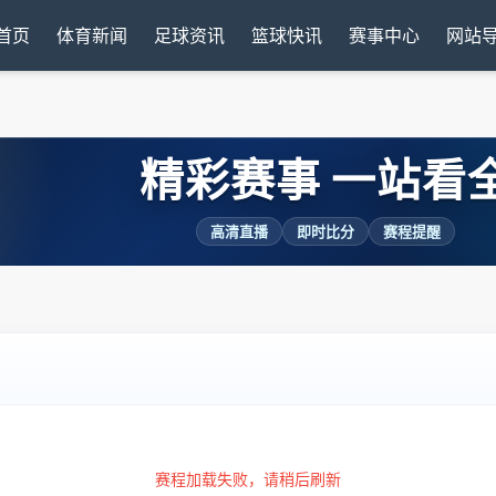
首页
体育新闻
足球资讯
篮球快讯
赛事中心
网站
精彩赛事 一站看
高清直播
即时比分
赛程提醒