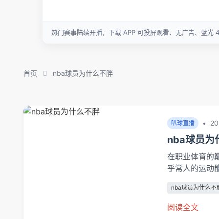
首页
nba球员为什么不胖
•
20
叭球直播
nba球员
在职业体育的
乎常人的运动
量的运动员，却
nba球员为什么不
动科学、代谢机
阅读全文