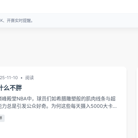
25-11-10
•
阅读
为什么不胖
巅峰殿堂NBA中，球员们如希腊雕塑般的肌肉线条与超
能力总是引发公众好奇。为何这些每天摄入5000大卡热
能保持平均体脂率仅6%-10%的精瘦体型？这背后是运
胖
制与职业纪律共同编织的生物学奇迹。代谢引...