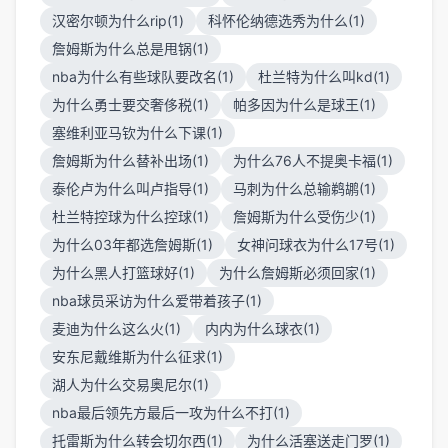
汉密尔顿为什么rip(1)
科怀伦纳德选秀为什么(1)
詹姆斯为什么总是甩锅(1)
nba为什么有些球队要改名(1)
杜兰特为什么叫kd(1)
为什么勇士要交奢侈税(1)
帕多因为什么是球王(1)
塞维利亚马钦为什么下课(1)
詹姆斯为什么替补出场(1)
为什么76人不提奥卡福(1)
泰伦卢为什么叫卢指导(1)
马刺为什么总输鹈鹕(1)
杜兰特控球为什么控球(1)
詹姆斯为什么受伤少(1)
为什么03年都选詹姆斯(1)
女神问球衣为什么17号(1)
为什么黑人打篮球好(1)
为什么詹姆斯必须回家(1)
nba球员采访为什么爱带着孩子(1)
麦迪为什么这么火(1)
内内为什么球衣(1)
安东尼戴维斯为什么征求(1)
湖人为什么交易奥尼尔(1)
nba最后领先方最后一攻为什么不打(1)
托雷斯为什么转会切尔西(1)
为什么活塞送走门罗(1)