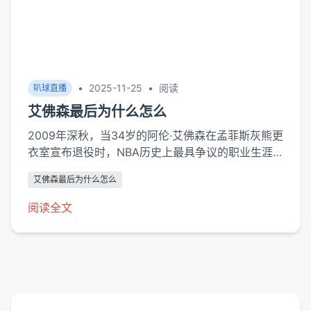
•
2025-11-25
•
阅读
叭球直播
艾佛森最后为什么怎么
2009年深秋，当34岁的阿伦·艾佛森在孟菲斯灰熊更
衣室宣布退役时，NBA历史上最具争议的职业生涯
终章就此定格。这位四届得分王、11届全明星球员的
艾佛森最后为什么怎么
突然退场，引发了关于职业运动员生涯规划、个人价
值与团队博弈的持久讨论。本文将从身体机能、战术
阅读全文
适配性和心理动机三个维度，系统分析这位183cm
的"答案"最终成为"问题"的深层原因。身体机能的不
可逆衰退速度优势的消逝构成首要挑战。20...