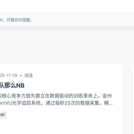
25-11-18
•
阅读
队那么NB
的核心竞争力首先建立在数据驱动的训练革命上。金州
ortVU光学追踪系统，通过每秒25次的数据采集，精确
距离、加速度等300项指标。这种量化管理使训练效率
NB
员伤病率下降35%。生理机能优化是另一关键支柱。密
立的"冷冻疗法-高压氧舱-营养定制"三位一体恢复系
肌...