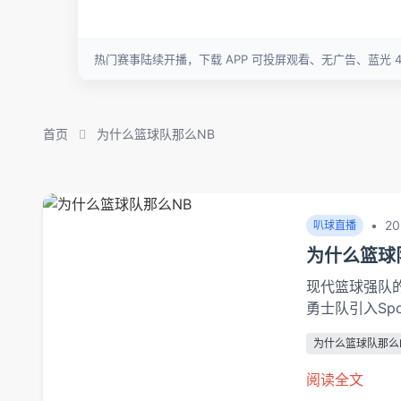
首页
为什么篮球队那么NB
•
20
叭球直播
为什么篮球
现代篮球强队
勇士队引入Sp
分析球员跑动
为什么篮球队那么
提升40%，球
尔沃基雄鹿队建
阅读全文
统，帮助球员赛后