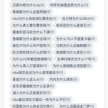
汉密尔顿为什么rip(1)
科怀伦纳德选秀为什么(1)
詹姆斯为什么总是甩锅(1)
nba为什么有些球队要改名(1)
杜兰特为什么叫kd(1)
为什么勇士要交奢侈税(1)
帕多因为什么是球王(1)
塞维利亚马钦为什么下课(1)
詹姆斯为什么替补出场(1)
为什么76人不提奥卡福(1)
泰伦卢为什么叫卢指导(1)
马刺为什么总输鹈鹕(1)
杜兰特控球为什么控球(1)
詹姆斯为什么受伤少(1)
为什么03年都选詹姆斯(1)
女神问球衣为什么17号(1)
为什么黑人打篮球好(1)
为什么詹姆斯必须回家(1)
nba球员采访为什么爱带着孩子(1)
麦迪为什么这么火(1)
内内为什么球衣(1)
安东尼戴维斯为什么征求(1)
湖人为什么交易奥尼尔(1)
nba最后领先方最后一攻为什么不打(1)
托雷斯为什么转会切尔西(1)
为什么活塞送走门罗(1)