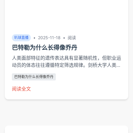
•
2025-11-18
•
阅读
叭球直播
巴特勒为什么长得像乔丹
人类面部特征的遗传表达具有显著随机性，但职业运
动员的体态往往遵循特定筛选规律。剑桥大学人类遗
传学研究所2019年研究发现，顶级篮球运动员中出
巴特勒为什么长得像乔丹
现高颧骨、宽颌骨的比例达普通人群的3.2倍，这种
骨骼结构能有效缓冲对抗冲击。巴特勒与乔丹恰好都
阅读全文
具有这种"抗冲击面容"的典...