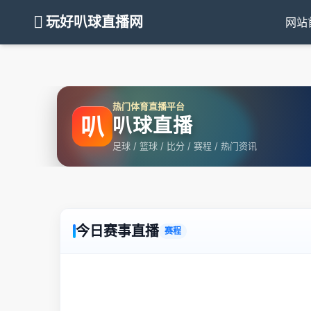
玩好叭球直播网
网站
热门体育直播平台
叭
叭球直播
足球 / 篮球 / 比分 / 赛程 / 热门资讯