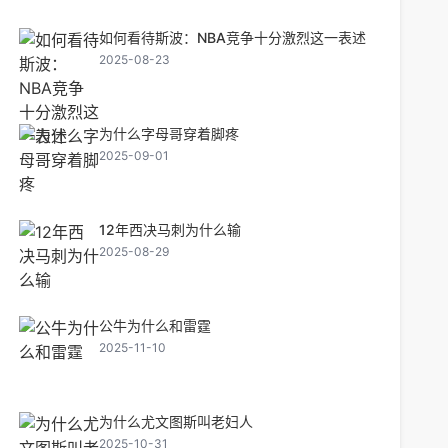
如何看待斯波：NBA竞争十分激烈这一表述
2025-08-23
为什么字母哥穿着脚疼
2025-09-01
12年西决马刺为什么输
2025-08-29
公牛为什么和雷霆
2025-11-10
为什么尤文图斯叫老妇人
2025-10-31