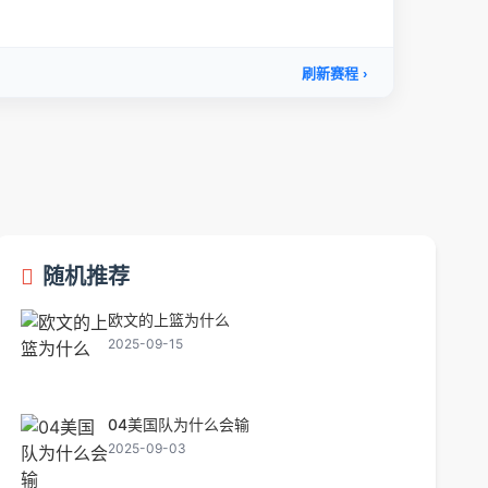
随机推荐
欧文的上篮为什么
2025-09-15
04美国队为什么会输
2025-09-03