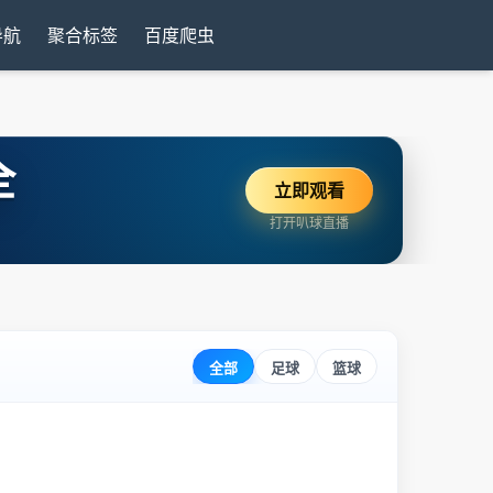
导航
聚合标签
百度爬虫
全
立即观看
打开叭球直播