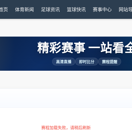
首页
体育新闻
足球资讯
篮球快讯
赛事中心
网站
精彩赛事 一站看
高清直播
即时比分
赛程提醒