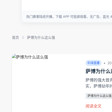
首页
萨博为什么这么强
•
20
叭球直播
萨博为什么
萨博的强大首
实，萨博幼年
物终点站的数百
萨博为什么这么强
衡。这种与生
体术成长速度
阅读全文
第二支柱。根据