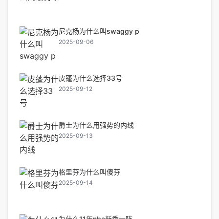
尼克杨为什么叫swaggy p
2025-09-06
皮蓬为什么选择33号
2025-09-12
爵士为什么用强势的内线
2025-09-13
格里芬为什么叫傻芬
2025-09-14
为什么11年nba新秀一阵