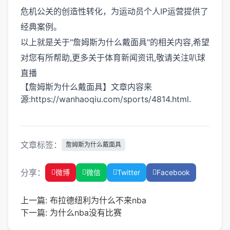
危机公关的创造性转化，为运动员个人IP运营提供了
经典案例。
以上就是关于"詹姆斯为什么戴面具"的相关内容,希望
对您有所帮助,更多关于体育新闻资讯,敬请关注
叭球
直播
【詹姆斯为什么戴面具】文章内容来
源:https://wanhaoqiu.com/sports/4814.html.
文章标签：
詹姆斯为什么戴面具
分享：
微博
微信
Twitter
Facebook
上一篇:
布拉德纽利为什么不来nba
下一篇:
为什么nba没有比赛