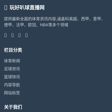
玩好叭球直播网
提供最新全面的体育资讯内容,涵盖科英超、西甲、意甲、
德甲、法甲、欧冠、NBA等多个领域
栏目分类
体育新闻
足球资讯
篮球快讯
内容导航
网站标签
关于我们