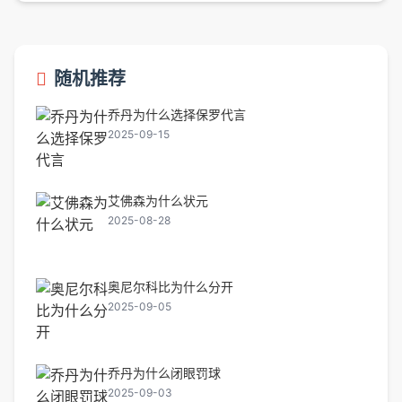
随机推荐
乔丹为什么选择保罗代言
2025-09-15
艾佛森为什么状元
2025-08-28
奥尼尔科比为什么分开
2025-09-05
乔丹为什么闭眼罚球
2025-09-03