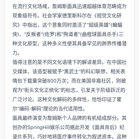
在流行文化场域，詹姆斯面具迅速超越体育范畴成为
现象级符号。社会学家德里斯科尔在《视觉文化研
究》中指出，这个意象同时激活了"超级英雄"(蝙蝠
侠)、"反叛者"(佐罗)和"殉道者"(曲棍球面具杀手)三
种文化原型，这种多义性使其具备罕见的跨界传播潜
力。
值得注意的是不同文化语境下的解读差异。在中国社
交媒体，该造型被赋予"黑武士"的科幻联想，相关表
情包下载量突破800万次；而在美国非裔社区，则被
视为"街头文化正统化"的标志，引发关于阶级跃迁的
广泛讨论。这种文化解码的多样性，恰恰印证了霍
尔"编码-解码"理论的当代适用性。
面具最终演变为詹姆斯个人品牌的有机组成部分。其
创办的SpringHill娱乐公司据此开发《面具背后》纪
录片系列，巧妙地将医疗事件转化为叙述资本。这种