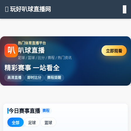
玩好叭球直播网
热门体育直播平台
叭
叭球直播
立即观看
足球 / 篮球 / 比分 / 赛程 / 热门资讯
精彩赛事 一站看全
高清直播
即时比分
赛程提醒