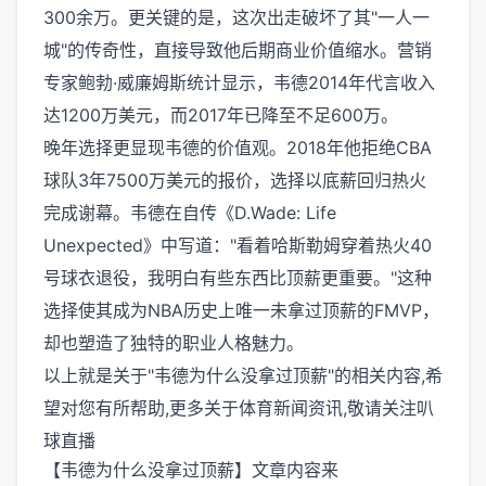
300余万。更关键的是，这次出走破坏了其"一人一
城"的传奇性，直接导致他后期商业价值缩水。营销
专家鲍勃·威廉姆斯统计显示，韦德2014年代言收入
达1200万美元，而2017年已降至不足600万。
晚年选择更显现韦德的价值观。2018年他拒绝CBA
球队3年7500万美元的报价，选择以底薪回归热火
完成谢幕。韦德在自传《D.Wade: Life
Unexpected》中写道："看着哈斯勒姆穿着热火40
号球衣退役，我明白有些东西比顶薪更重要。"这种
选择使其成为NBA历史上唯一未拿过顶薪的FMVP，
却也塑造了独特的职业人格魅力。
以上就是关于"韦德为什么没拿过顶薪"的相关内容,希
望对您有所帮助,更多关于体育新闻资讯,敬请关注
叭
球直播
【韦德为什么没拿过顶薪】文章内容来