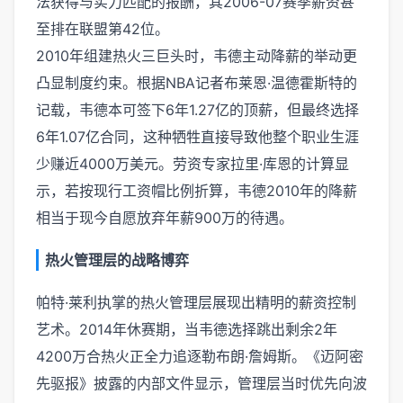
法获得与实力匹配的报酬，其2006-07赛季薪资甚
至排在联盟第42位。
2010年组建热火三巨头时，韦德主动降薪的举动更
凸显制度约束。根据NBA记者布莱恩·温德霍斯特的
记载，韦德本可签下6年1.27亿的顶薪，但最终选择
6年1.07亿合同，这种牺牲直接导致他整个职业生涯
少赚近4000万美元。劳资专家拉里·库恩的计算显
示，若按现行工资帽比例折算，韦德2010年的降薪
相当于现今自愿放弃年薪900万的待遇。
热火管理层的战略博弈
帕特·莱利执掌的热火管理层展现出精明的薪资控制
艺术。2014年休赛期，当韦德选择跳出剩余2年
4200万合热火正全力追逐勒布朗·詹姆斯。《迈阿密
先驱报》披露的内部文件显示，管理层当时优先向波