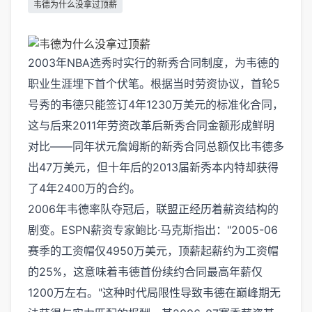
韦德为什么没拿过顶薪
2003年NBA选秀时实行的新秀合同制度，为韦德的
职业生涯埋下首个伏笔。根据当时劳资协议，首轮5
号秀的韦德只能签订4年1230万美元的标准化合同，
这与后来2011年劳资改革后新秀合同金额形成鲜明
对比——同年状元詹姆斯的新秀合同总额仅比韦德多
出47万美元，但十年后的2013届新秀本内特却获得
了4年2400万的合约。
2006年韦德率队夺冠后，联盟正经历着薪资结构的
剧变。ESPN薪资专家鲍比·马克斯指出："2005-06
赛季的工资帽仅4950万美元，顶薪起薪约为工资帽
的25%，这意味着韦德首份续约合同最高年薪仅
1200万左右。"这种时代局限性导致韦德在巅峰期无