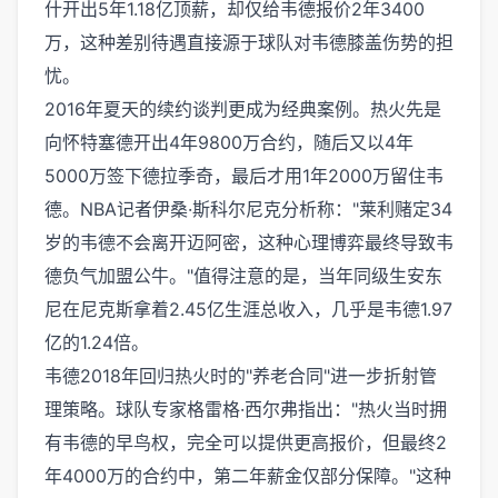
什开出5年1.18亿顶薪，却仅给韦德报价2年3400
万，这种差别待遇直接源于球队对韦德膝盖伤势的担
忧。
2016年夏天的续约谈判更成为经典案例。热火先是
向怀特塞德开出4年9800万合约，随后又以4年
5000万签下德拉季奇，最后才用1年2000万留住韦
德。NBA记者伊桑·斯科尔尼克分析称："莱利赌定34
岁的韦德不会离开迈阿密，这种心理博弈最终导致韦
德负气加盟公牛。"值得注意的是，当年同级生安东
尼在尼克斯拿着2.45亿生涯总收入，几乎是韦德1.97
亿的1.24倍。
韦德2018年回归热火时的"养老合同"进一步折射管
理策略。球队专家格雷格·西尔弗指出："热火当时拥
有韦德的早鸟权，完全可以提供更高报价，但最终2
年4000万的合约中，第二年薪金仅部分保障。"这种