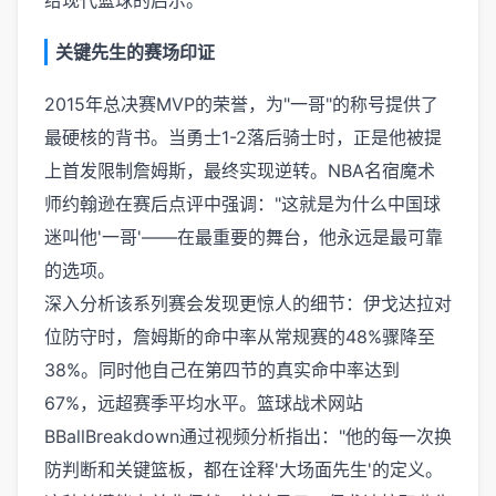
给现代篮球的启示。
关键先生的赛场印证
2015年总决赛MVP的荣誉，为"一哥"的称号提供了
最硬核的背书。当勇士1-2落后骑士时，正是他被提
上首发限制詹姆斯，最终实现逆转。NBA名宿魔术
师约翰逊在赛后点评中强调："这就是为什么中国球
迷叫他'一哥'——在最重要的舞台，他永远是最可靠
的选项。
深入分析该系列赛会发现更惊人的细节：伊戈达拉对
位防守时，詹姆斯的命中率从常规赛的48%骤降至
38%。同时他自己在第四节的真实命中率达到
67%，远超赛季平均水平。篮球战术网站
BBallBreakdown通过视频分析指出："他的每一次换
防判断和关键篮板，都在诠释'大场面先生'的定义。