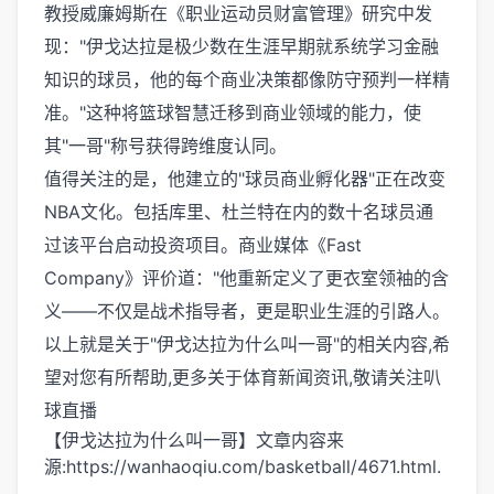
教授威廉姆斯在《职业运动员财富管理》研究中发
现："伊戈达拉是极少数在生涯早期就系统学习金融
知识的球员，他的每个商业决策都像防守预判一样精
准。"这种将篮球智慧迁移到商业领域的能力，使
其"一哥"称号获得跨维度认同。
值得关注的是，他建立的"球员商业孵化器"正在改变
NBA文化。包括库里、杜兰特在内的数十名球员通
过该平台启动投资项目。商业媒体《Fast
Company》评价道："他重新定义了更衣室领袖的含
义——不仅是战术指导者，更是职业生涯的引路人。
以上就是关于"伊戈达拉为什么叫一哥"的相关内容,希
望对您有所帮助,更多关于体育新闻资讯,敬请关注
叭
球直播
【伊戈达拉为什么叫一哥】文章内容来
源:https://wanhaoqiu.com/basketball/4671.html.