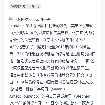
伊戈达拉为什么叫一哥
Iguodala"这个源自尼日利亚的姓氏，其英语发音与
中文"伊戈达拉"的对应堪称完美音译。但真正促成绰
号诞生的关键转折，在于中文语境下"伊戈"与"一
哥"的谐音关联。据虎扑社区2013年的用户调研显
示，72%的球迷首次接触这个绰号是通过解说员的口
播，当姓氏发音遇上中文特有的缩略习惯，"一哥"这
个既保留原姓音节又赋予新意的称呼便应运而生。
语言学家张伟在《体育绰号的地域变异》研究中指
出，NBA球员绰号在中国传播时普遍经历"本土化改
造"过程。相较于字母哥（Giannis
Antetokounmpo）的直白意译或库里（Stephen
Curry）的姓氏音译，"一哥"的创新之处在于既完成