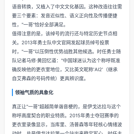
语音转换，又植入了中文文化基因。这种改造往往需
要三个要素：发音近似性、语义正向性及传播便捷
性，"一哥"恰好全部满足。
值得注意的是，该绰号的流行还与特定历史节点相
关。2013年勇士队中文官网发起球员绰号投票
时，"一哥"以压倒性优势战胜其他候选。时任勇士随
队记者马修·黄回忆道："中国球迷认为这个称呼既准
确反映他的更衣室地位，又比英文昵称'AI2'（继承
自艾弗森的号码传统）更具辨识度。
领袖气质的具象化
真正让"一哥"超越简单谐音梗的，是伊戈达拉与这个
称呼高度契合的职业特质。2015年勇士夺冠赛季的
更衣室录像显示，当库里、汤普森等年轻核心情绪波
动时，总是伊戈达拉第一个站出来稳定军心。时任主