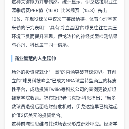
这种关键能力并非偶然。统计显示，伊戈达拉职业生
涯季后赛PER值（16.8）比常规赛（15.3）高出
10%，在现役球员中仅次于莱昂纳德。体育心理学家
米勒的研究表明："具有'冷血基因'的球员往往在高压
环境下反而提升表现，伊戈达拉的神经类型检测结果
与乔丹、科比属于同一谱系。
商业智慧的人生延伸
场外的投资成就让"一哥"的内涵突破篮球边界。其创
立的"球员科技峰会"已成为NBA球星转型商业的标志
性平台，成功投资Twilio等科技公司的案例更被斯坦
福商学院收录。福布斯记者马克斯·科恩指出："当多
数球员退役后面临财务危机时，伊戈达拉早已构建起
价值2亿美元的投资组合。
这种前瞻性思维与其球场表现形成奇妙呼应。经济学