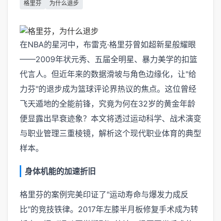
格里芬
为什么退步
在NBA的星河中，布雷克·格里芬曾如超新星般耀眼
——2009年状元秀、五届全明星、暴力美学的扣篮
代言人。但近年来的数据滑坡与角色边缘化，让"给
力芬"的退步成为篮球评论界热议的焦点。这位曾经
飞天遁地的全能前锋，究竟为何在32岁的黄金年龄
便显露出早衰迹象？本文将透过运动科学、战术演变
与职业管理三重棱镜，解析这个现代职业体育的典型
样本。
身体机能的加速折旧
格里芬的案例完美印证了"运动寿命与爆发力成反
比"的竞技铁律。2017年左膝半月板修复手术成为转