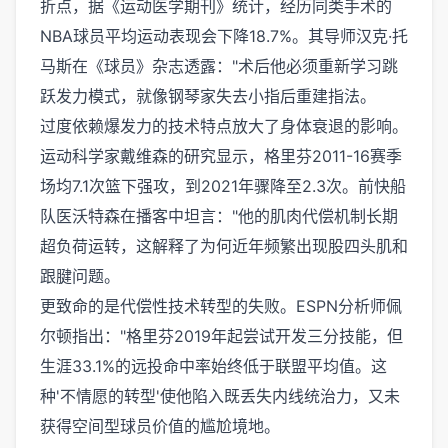
折点，据《运动医学期刊》统计，经历同类手术的
NBA球员平均运动表现会下降18.7%。其导师汉克·托
马斯在《球员》杂志透露："术后他必须重新学习跳
跃发力模式，就像钢琴家失去小指后重建指法。
过度依赖爆发力的技术特点放大了身体衰退的影响。
运动科学家戴维森的研究显示，格里芬2011-16赛季
场均7.1次篮下强攻，到2021年骤降至2.3次。前快船
队医沃特森在播客中坦言："他的肌肉代偿机制长期
超负荷运转，这解释了为何近年频繁出现股四头肌和
跟腱问题。
更致命的是代偿性技术转型的失败。ESPN分析师佩
尔顿指出："格里芬2019年起尝试开发三分技能，但
生涯33.1%的远投命中率始终低于联盟平均值。这
种'不情愿的转型'使他陷入既丢失内线统治力，又未
获得空间型球员价值的尴尬境地。