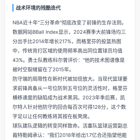
战术环境的残酷迭代
NBA近十年"三分革命"彻底改变了前锋的生存法则。
数据网站BBall Index显示，2024赛季大前锋场均三
分出手比2014年增长217%，而格里芬的投篮热图
中，传统背打区域的使用频率高出同位置球员均值
43%。勇士队教练科尔曾评价："他的技术图谱像是
被时空裂缝留在了2015年。
防守端的局限性在新时代被加倍放大。当现代篮球要
求前锋具备从一号位防到五号位的灵活性时，格里芬
横移速度的缺陷成为战术黑洞。2023年季后赛，凯
尔特人针对他防守的回合每百次可得128分，这个数
字足以让任何教练将其按在板凳席。
球队建队逻辑的转变同样致命。活塞队篮球运营副总
裁特勒姆承认："我们2018年给出1.7亿合还指望他能