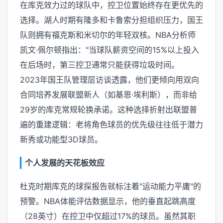
在库克效力过的球队中，控卫位置始终存在更优先的
选择。湖人时期有隆多和卡鲁索分担组织压力，国王
队则拥有福克斯和米切尔的年轻双核。NBA分析师
凯文·佩尔顿指出："当球队薪资空间的15%以上投入
在后场时，第三控卫通常只能获得垃圾时间。
2023年国王队管理层访谈透露，他们更倾向用双向
合同培养发展联盟新人（如基恩·埃利斯），而非给
29岁的库克常规轮换承诺。这种选择折射出联盟普
遍的重建逻辑：老将角色球员的优先级往往低于潜力
新秀或功能型3D球员。
个人发展的天花板效应
杜克时期库克的球探报告就标注着"运动能力平庸"的
预警。NBA体能评估数据显示，他的垂直起跳高度
（28英寸）在控卫中仅超过17%的球员。虽然其职