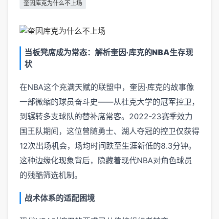
奎因库克为什么不上场
当板凳席成为常态：解析奎因·库克的NBA生存现
状
在NBA这个充满天赋的联盟中，奎因·库克的故事像
一部微缩的球员奋斗史——从杜克大学的冠军控卫，
到辗转多支球队的替补席常客。2022-23赛季效力
国王队期间，这位曾随勇士、湖人夺冠的控卫仅获得
12次出场机会，场均时间跌至生涯新低的8.3分钟。
这种边缘化现象背后，隐藏着现代NBA对角色球员
的残酷筛选机制。
战术体系的适配困境