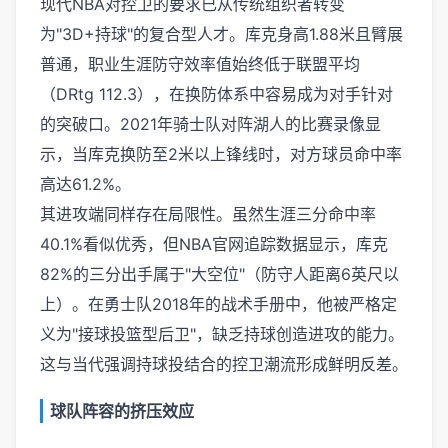
现代NBA对控卫的要求已从传统组织者转变
为"3D+持球"的复合型人才。库克身高1.88米且臂展
普通，职业生涯防守效率值始终低于联盟平均
（DRtg 112.3），在换防体系中容易成为对手针对
的突破口。2021年骑士队对阵湖人的比赛录像显
示，当库克换防至2米以上锋线时，对方球员命中率
高达61.2%。
其进攻端同样存在局限性。虽然生涯三分命中率
40.1%看似优秀，但NBA官网追踪数据显示，库克
82%的三分出手属于"大空位"（防守人距离6英尺以
上）。在勇士队2018年的战术手册中，他被严格定
义为"接球投篮型后卫"，缺乏持球创造进攻的能力。
这与当代强调持球投结合的控卫潮流形成鲜明反差。
球队阵容的挤压效应